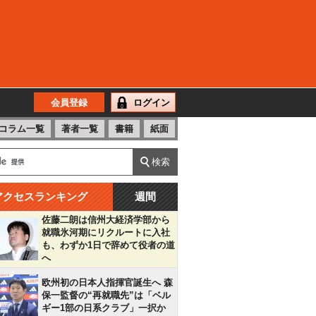
会員登録
ログイン
コラム一覧
著者一覧
書籍
紙面
アクセスランキング
週間
佐藤二朗は信州大経済学部から
就職氷河期にリクルートに入社
も、わずか1日で辞めて役者の道
へ
欧州初の日本人指揮官誕生へ 森
保一監督の“再就職先”は「ベル
ギー1部の日系クラブ」一択か