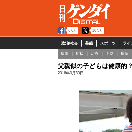
6.6万
18.5万
政治/社会
芸能
スポーツ
ライ
病気
症状
治療
予防
病院
父親似の子どもは健康的？
2018年3月30日