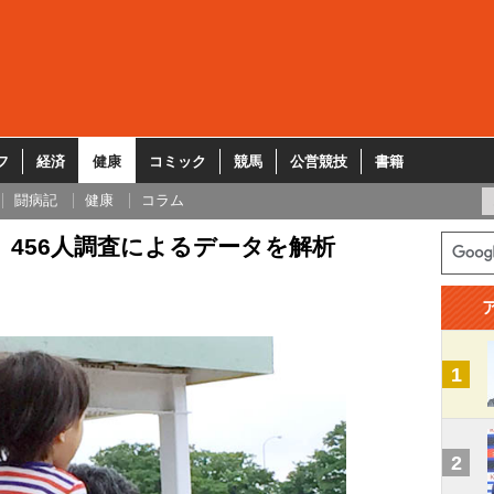
フ
経済
健康
コミック
競馬
公営競技
書籍
闘病記
健康
コラム
 456人調査によるデータを解析
1
2