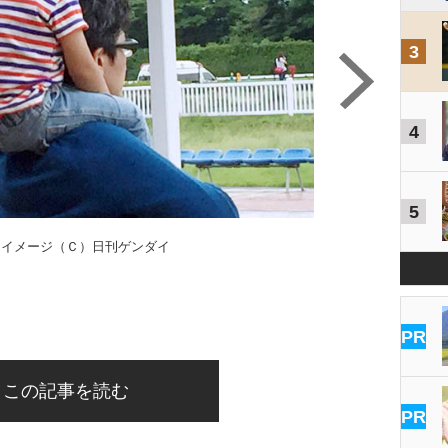
3
4
5
はイメージ（Ｃ）日刊ゲンダイ
PR
この記事を読む
PR