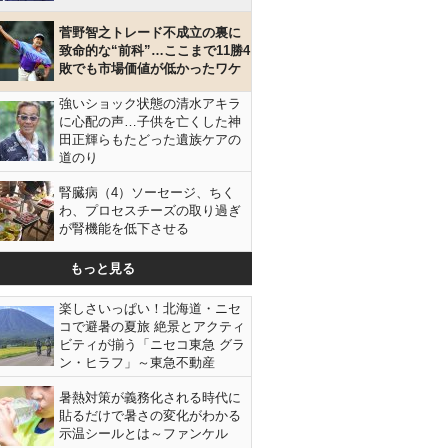
菅野智之トレード不成立の裏に
致命的な“前科”…ここまで11勝4
敗でも市場価値が低かったワケ
強いショック状態の清水アキラ
に心配の声…子供を亡くした神
田正輝らもたどった遺族ケアの
道のり
腎臓病（4）ソーセージ、ちく
わ、プロセスチーズの取り過ぎ
が腎機能を低下させる
もっと見る
楽しさいっぱい！北海道・ニセ
コで避暑の夏旅 絶景とアクティ
ビティが揃う「ニセコ東急 グラ
ン・ヒラフ」～東急不動産
暑熱対策が義務化される時代に
貼るだけで暑さの変化がわかる
示温シールとは～ファンケル