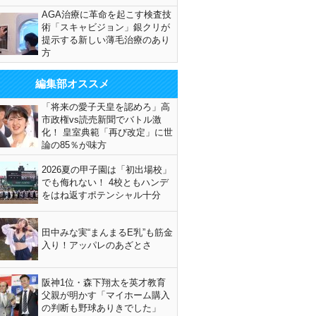
AGA治療に革命を起こす検査技
術「スキャビジョン」銀クリが
提示する新しい薄毛治療のあり
方
編集部オススメ
「将来の愛子天皇を認めろ」高
市政権vs読売新聞でバトル激
化！ 皇室典範「再び改定」に世
論の85％が味方
2026夏の甲子園は「初出場校」
でも侮れない！ 4校ともハンデ
をはね返すポテンシャル十分
田中みな実“まんまるE乳”も筋金
入り！アッパレのあざとさ
阪神1位・森下翔太を英才教育
父親が明かす「マイホーム購入
の判断も野球ありきでした」