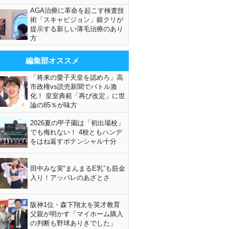
AGA治療に革命を起こす検査技
術「スキャビジョン」銀クリが
提示する新しい薄毛治療のあり
方
編集部オススメ
「将来の愛子天皇を認めろ」高
市政権vs読売新聞でバトル激
化！ 皇室典範「再び改定」に世
論の85％が味方
2026夏の甲子園は「初出場校」
でも侮れない！ 4校ともハンデ
をはね返すポテンシャル十分
田中みな実“まんまるE乳”も筋金
入り！アッパレのあざとさ
阪神1位・森下翔太を英才教育
父親が明かす「マイホーム購入
の判断も野球ありきでした」