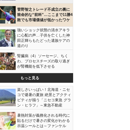
菅野智之トレード不成立の裏に
致命的な“前科”…ここまで11勝4
敗でも市場価値が低かったワケ
強いショック状態の清水アキラ
に心配の声…子供を亡くした神
田正輝らもたどった遺族ケアの
道のり
腎臓病（4）ソーセージ、ちく
わ、プロセスチーズの取り過ぎ
が腎機能を低下させる
もっと見る
楽しさいっぱい！北海道・ニセ
コで避暑の夏旅 絶景とアクティ
ビティが揃う「ニセコ東急 グラ
ン・ヒラフ」～東急不動産
暑熱対策が義務化される時代に
貼るだけで暑さの変化がわかる
示温シールとは～ファンケル