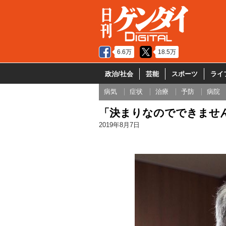
6.6万
18.5万
政治/社会
芸能
スポーツ
ライ
病気
症状
治療
予防
病院
「決まりなのでできませ
2019年8月7日