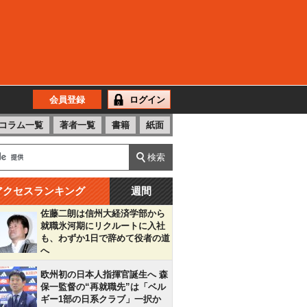
会員登録
ログイン
コラム一覧
著者一覧
書籍
紙面
アクセスランキング
週間
佐藤二朗は信州大経済学部から
就職氷河期にリクルートに入社
も、わずか1日で辞めて役者の道
へ
欧州初の日本人指揮官誕生へ 森
保一監督の“再就職先”は「ベル
ギー1部の日系クラブ」一択か