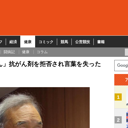
フ
経済
健康
コミック
競馬
公営競技
書籍
闘病記
健康
コラム
ん」抗がん剤を拒否され言葉を失った
1
2