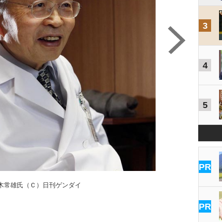
3
4
5
PR
木常雄氏（Ｃ）日刊ゲンダイ
PR