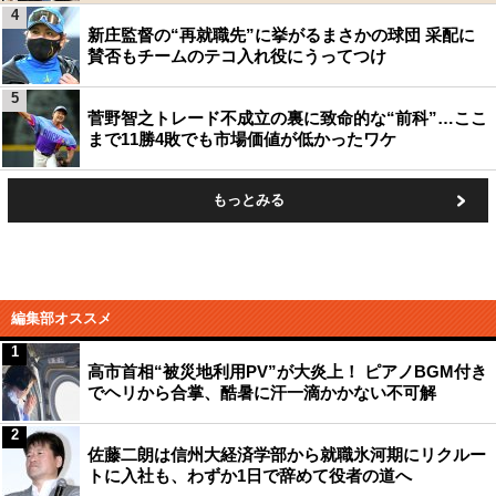
4
新庄監督の“再就職先”に挙がるまさかの球団 采配に
賛否もチームのテコ入れ役にうってつけ
5
菅野智之トレード不成立の裏に致命的な“前科”…ここ
まで11勝4敗でも市場価値が低かったワケ
もっとみる
編集部オススメ
1
高市首相“被災地利用PV”が大炎上！ ピアノBGM付き
でヘリから合掌、酷暑に汗一滴かかない不可解
2
佐藤二朗は信州大経済学部から就職氷河期にリクルー
トに入社も、わずか1日で辞めて役者の道へ