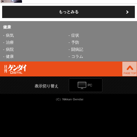
もっとみる
健康
病気
症状
治療
予防
病院
闘病記
健康
コラム
表示切り替え
（C）Nikkan Gendai