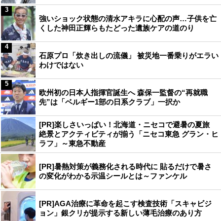
3
強いショック状態の清水アキラに心配の声…子供を亡
くした神田正輝らもたどった遺族ケアの道のり
4
石原プロ「炊き出しの流儀」 被災地一番乗りがエラい
わけではない
5
欧州初の日本人指揮官誕生へ 森保一監督の“再就職
先”は「ベルギー1部の日系クラブ」一択か
[PR]楽しさいっぱい！北海道・ニセコで避暑の夏旅
絶景とアクティビティが揃う「ニセコ東急 グラン・ヒ
ラフ」～東急不動産
[PR]暑熱対策が義務化される時代に 貼るだけで暑さ
の変化がわかる示温シールとは～ファンケル
[PR]AGA治療に革命を起こす検査技術「スキャビジ
ョン」銀クリが提示する新しい薄毛治療のあり方