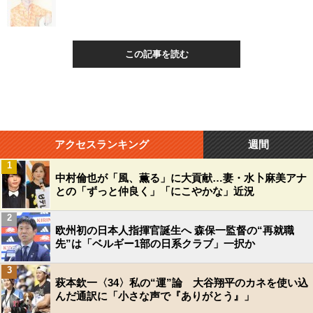
この記事を読む
アクセスランキング
週間
1
中村倫也が「風、薫る」に大貢献…妻・水卜麻美アナ
との「ずっと仲良く」「にこやかな」近況
2
欧州初の日本人指揮官誕生へ 森保一監督の“再就職
先”は「ベルギー1部の日系クラブ」一択か
3
萩本欽一〈34〉私の“運”論 大谷翔平のカネを使い込
んだ通訳に「小さな声で『ありがとう』」