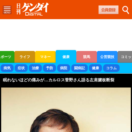
スポーツ
ライフ
マネー
健康
競馬
公営競技
コミッ
ボートレース
競輪
オートレース
病気
症状
治療
予防
病院
闘病記
健康
コラム
眠れないほどの痛みが…カルロス菅野さん語る左肩腱板断裂