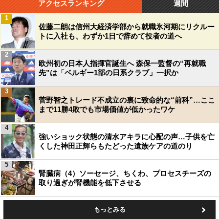
アクセスランキング
週間
1
佐藤二朗は信州大経済学部から就職氷河期にリクルー
トに入社も、わずか1日で辞めて役者の道へ
2
欧州初の日本人指揮官誕生へ 森保一監督の“再就職
先”は「ベルギー1部の日系クラブ」一択か
3
菅野智之トレード不成立の裏に致命的な“前科”…ここ
まで11勝4敗でも市場価値が低かったワケ
4
強いショック状態の清水アキラに心配の声…子供を亡
くした神田正輝らもたどった遺族ケアの道のり
5
腎臓病（4）ソーセージ、ちくわ、プロセスチーズの
取り過ぎが腎機能を低下させる
もっとみる