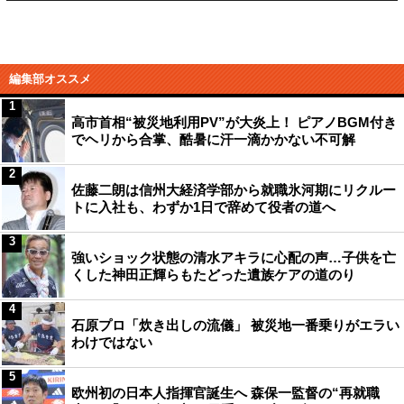
編集部オススメ
1
高市首相“被災地利用PV”が大炎上！ ピアノBGM付き
でヘリから合掌、酷暑に汗一滴かかない不可解
2
佐藤二朗は信州大経済学部から就職氷河期にリクルー
トに入社も、わずか1日で辞めて役者の道へ
3
強いショック状態の清水アキラに心配の声…子供を亡
くした神田正輝らもたどった遺族ケアの道のり
4
石原プロ「炊き出しの流儀」 被災地一番乗りがエラい
わけではない
5
欧州初の日本人指揮官誕生へ 森保一監督の“再就職