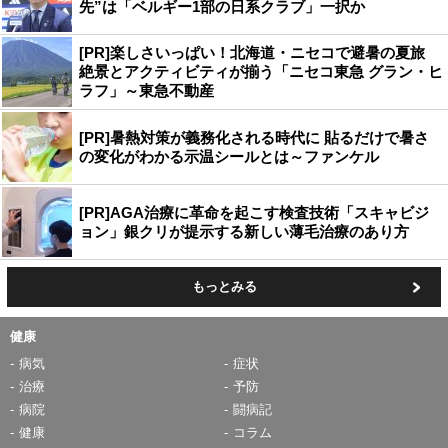
先”は「ベルギー1部の日系クラブ」一択か
[PR]楽しさいっぱい！北海道・ニセコで避暑の夏旅
絶景とアクティビティが揃う「ニセコ東急 グラン・ヒ
ラフ」～東急不動産
[PR]暑熱対策が義務化される時代に 貼るだけで暑さ
の変化がわかる示温シールとは～ファンケル
[PR]AGA治療に革命を起こす検査技術「スキャビジ
ョン」銀クリが提示する新しい薄毛治療のあり方
もっとみる
健康
病気
症状
治療
予防
病院
闘病記
健康
コラム