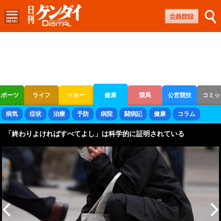
スポーツ
ライフ
マネー
健康
競馬
公営競技
コミッ
ボートレース
競輪
オートレース
病気
症状
治療
予防
病院
闘病記
健康
コラム
「終わりよければすべてよし」は科学的に証明されている