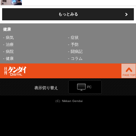
もっとみる
健康
病気
症状
治療
予防
病院
闘病記
健康
コラム
表示切り替え
（C）Nikkan Gendai