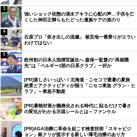
3
強いショック状態の清水アキラに心配の声…子供を亡
くした神田正輝らもたどった遺族ケアの道のり
4
石原プロ「炊き出しの流儀」 被災地一番乗りがエラい
わけではない
5
欧州初の日本人指揮官誕生へ 森保一監督の“再就職
先”は「ベルギー1部の日系クラブ」一択か
[PR]楽しさいっぱい！北海道・ニセコで避暑の夏旅
絶景とアクティビティが揃う「ニセコ東急 グラン・ヒ
ラフ」～東急不動産
[PR]暑熱対策が義務化される時代に 貼るだけで暑さ
の変化がわかる示温シールとは～ファンケル
[PR]AGA治療に革命を起こす検査技術「スキャビジ
ョン」銀クリが提示する新しい薄毛治療のあり方