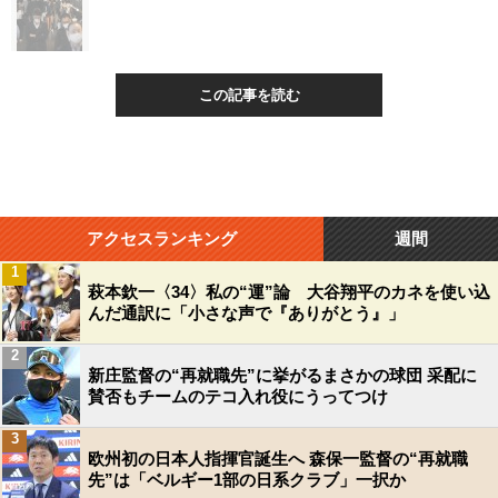
この記事を読む
アクセスランキング
週間
1
萩本欽一〈34〉私の“運”論 大谷翔平のカネを使い込
んだ通訳に「小さな声で『ありがとう』」
2
新庄監督の“再就職先”に挙がるまさかの球団 采配に
賛否もチームのテコ入れ役にうってつけ
3
欧州初の日本人指揮官誕生へ 森保一監督の“再就職
先”は「ベルギー1部の日系クラブ」一択か