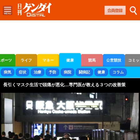
スポーツ
ライフ
マネー
健康
競馬
公営競技
コミッ
ボートレース
競輪
オートレース
病気
症状
治療
予防
病院
闘病記
健康
コラム
長引くマスク生活で頭痛が悪化…専門医が教える３つの改善策