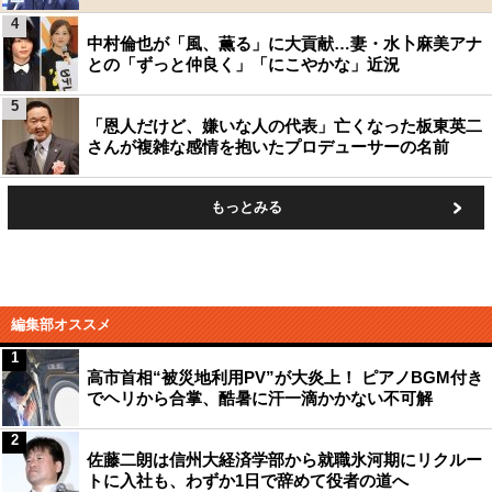
4
中村倫也が「風、薫る」に大貢献…妻・水卜麻美アナ
との「ずっと仲良く」「にこやかな」近況
5
「恩人だけど、嫌いな人の代表」亡くなった板東英二
さんが複雑な感情を抱いたプロデューサーの名前
もっとみる
編集部オススメ
1
高市首相“被災地利用PV”が大炎上！ ピアノBGM付き
でヘリから合掌、酷暑に汗一滴かかない不可解
2
佐藤二朗は信州大経済学部から就職氷河期にリクルー
トに入社も、わずか1日で辞めて役者の道へ