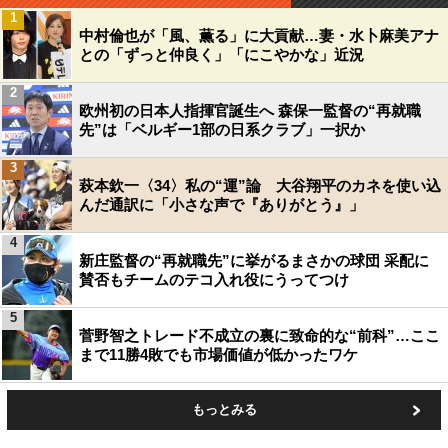
1
中村倫也が「風、薫る」に大貢献…妻・水卜麻美アナ
との「ずっと仲良く」「にこやかな」近況
2
欧州初の日本人指揮官誕生へ 森保一監督の“再就職
先”は「ベルギー1部の日系クラブ」一択か
3
萩本欽一〈34〉私の“運”論 大谷翔平のカネを使い込
んだ通訳に「小さな声で『ありがとう』」
4
新庄監督の“再就職先”に挙がるまさかの球団 采配に
賛否もチームのテコ入れ役にうってつけ
5
菅野智之トレード不成立の裏に致命的な“前科”…ここ
まで11勝4敗でも市場価値が低かったワケ
もっとみる