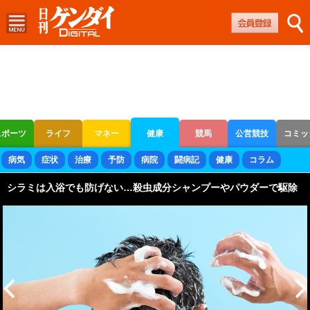
スポーツ
ライフ
マネー
健康
競馬
公営競技
コミッ
ボートレース
競輪
オートレース
病気
症状
治療
予防
病院
闘病記
健康
コラム
シラミは入浴でも防げない…殺虫成分シャンプーやパウダーで駆除