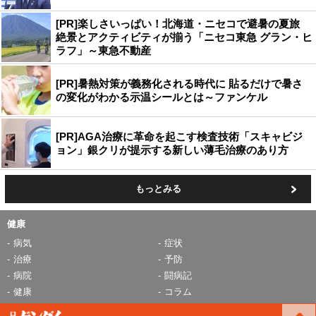
[PR]楽しさいっぱい！北海道・ニセコで避暑の夏旅
絶景とアクティビティが揃う「ニセコ東急 グラン・ヒ
ラフ」～東急不動産
[PR]暑熱対策が義務化される時代に 貼るだけで暑さ
の変化がわかる示温シールとは～ファンケル
[PR]AGA治療に革命を起こす検査技術「スキャビジ
ョン」銀クリが提示する新しい薄毛治療のあり方
もっとみる
健康
病気
症状
治療
予防
病院
闘病記
健康
コラム