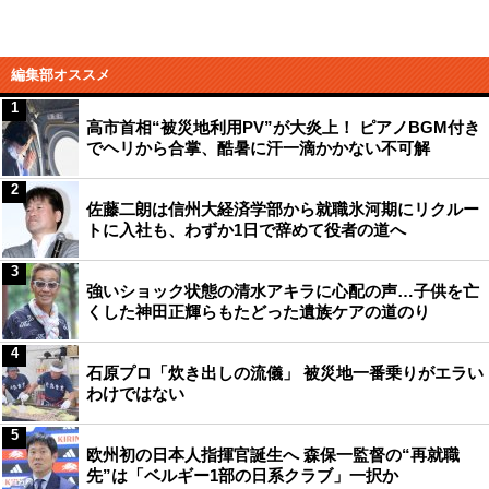
編集部オススメ
1
高市首相“被災地利用PV”が大炎上！ ピアノBGM付き
でヘリから合掌、酷暑に汗一滴かかない不可解
2
佐藤二朗は信州大経済学部から就職氷河期にリクルー
トに入社も、わずか1日で辞めて役者の道へ
3
強いショック状態の清水アキラに心配の声…子供を亡
くした神田正輝らもたどった遺族ケアの道のり
4
石原プロ「炊き出しの流儀」 被災地一番乗りがエラい
わけではない
5
欧州初の日本人指揮官誕生へ 森保一監督の“再就職
先”は「ベルギー1部の日系クラブ」一択か