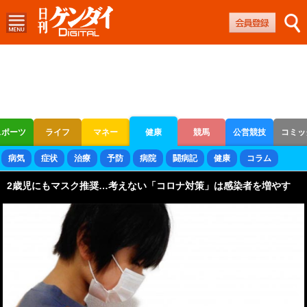
スポーツ
ライフ
マネー
健康
競馬
公営競技
コミッ
ボートレース
競輪
オートレース
病気
症状
治療
予防
病院
闘病記
健康
コラム
2歳児にもマスク推奨…考えない「コロナ対策」は感染者を増やす