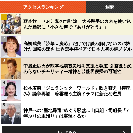
アクセスランキング
週間
1
萩本欽一〈34〉私の“運”論 大谷翔平のカネを使い込
んだ通訳に「小さな声で『ありがとう』」
2
高橋成美「渋幕→慶応」だけでは読み解けないズバ抜
けた回転の速さ 世界選手権ペアで日本人初の銅メダル
3
中居正広氏が熊本地震被災地を支援と報道 引退後も変
わらないチャリティー精神と芸能界復帰の可能性
4
松本若菜「ジュラシック・ワールド」吹き替え《棒読
み》論争再燃…暗雲漂う主演ドラマに新たな逆風
5
神戸への“聖地帰還”めぐり騒然…山口組・司組長「7
年ぶりの里帰り」は実現するか
もっとみる