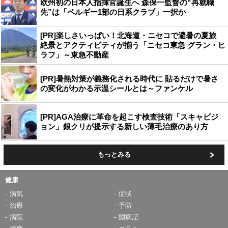
欧州初の日本人指揮官誕生へ 森保一監督の“再就職
先”は「ベルギー1部の日系クラブ」一択か
[PR]楽しさいっぱい！北海道・ニセコで避暑の夏旅
絶景とアクティビティが揃う「ニセコ東急 グラン・ヒ
ラフ」～東急不動産
[PR]暑熱対策が義務化される時代に 貼るだけで暑さ
の変化がわかる示温シールとは～ファンケル
[PR]AGA治療に革命を起こす検査技術「スキャビジ
ョン」銀クリが提示する新しい薄毛治療のあり方
もっとみる
健康
病気
症状
治療
予防
病院
闘病記