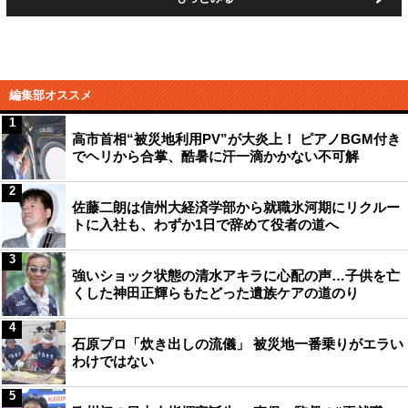
編集部オススメ
1
高市首相“被災地利用PV”が大炎上！ ピアノBGM付き
でヘリから合掌、酷暑に汗一滴かかない不可解
2
佐藤二朗は信州大経済学部から就職氷河期にリクルー
トに入社も、わずか1日で辞めて役者の道へ
3
強いショック状態の清水アキラに心配の声…子供を亡
くした神田正輝らもたどった遺族ケアの道のり
4
石原プロ「炊き出しの流儀」 被災地一番乗りがエラい
わけではない
5