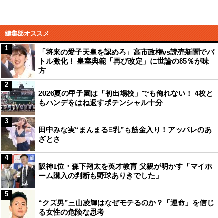
編集部オススメ
1
「将来の愛子天皇を認めろ」高市政権vs読売新聞でバ
トル激化！ 皇室典範「再び改定」に世論の85％が味
方
2
2026夏の甲子園は「初出場校」でも侮れない！ 4校と
もハンデをはね返すポテンシャル十分
3
田中みな実“まんまるE乳”も筋金入り！アッパレのあ
ざとさ
4
阪神1位・森下翔太を英才教育 父親が明かす「マイホ
ーム購入の判断も野球ありきでした」
5
“クズ男”三山凌輝はなぜモテるのか？「運命」を信じ
る女性の危険な思考