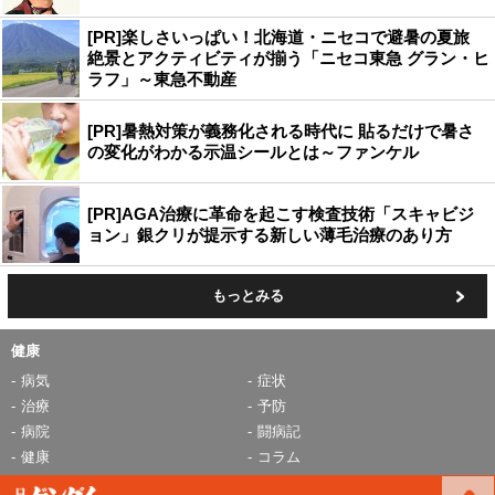
[PR]楽しさいっぱい！北海道・ニセコで避暑の夏旅
絶景とアクティビティが揃う「ニセコ東急 グラン・ヒ
ラフ」～東急不動産
[PR]暑熱対策が義務化される時代に 貼るだけで暑さ
の変化がわかる示温シールとは～ファンケル
[PR]AGA治療に革命を起こす検査技術「スキャビジ
ョン」銀クリが提示する新しい薄毛治療のあり方
もっとみる
健康
病気
症状
治療
予防
病院
闘病記
健康
コラム