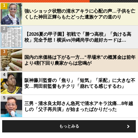
1
強いショック状態の清水アキラに心配の声…子供を亡
くした神田正輝らもたどった遺族ケアの道のり
2
【2026夏の甲子園】初戦で「勝つ高校」「負ける高
校」完全予想！横浜vs沖縄尚学の超好カードは…
3
国内の米価格は下がる一方…“早場米”の概算金は前年
より4割下回り農家からは悲鳴が
4
阪神藤川監督の「焦り」「短気」「采配」に大きな不
安…岡田前監督もチクリ「崩れてる感じするわ」
5
三男・清水良太郎さん急死で清水アキラ沈痛…8年越
しの「父子再共演」が始まったばかりだった
もっとみる