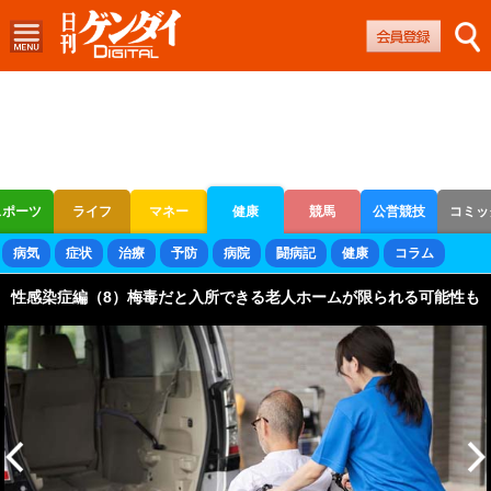
スポーツ
ライフ
マネー
健康
競馬
公営競技
コミッ
ボートレース
競輪
オートレース
病気
症状
治療
予防
病院
闘病記
健康
コラム
性感染症編（8）梅毒だと入所できる老人ホームが限られる可能性も