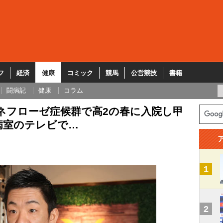
フ
経済
健康
コミック
競馬
公営競技
書籍
闘病記
健康
コラム
ネフローゼ症候群で高2の春に入院し甲
病室のテレビで…
1
2