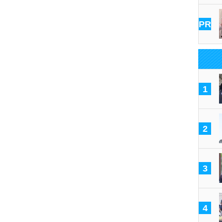
PR
1
2
3
4