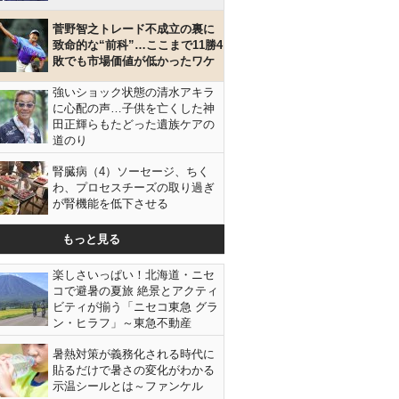
菅野智之トレード不成立の裏に
致命的な“前科”…ここまで11勝4
敗でも市場価値が低かったワケ
強いショック状態の清水アキラ
に心配の声…子供を亡くした神
田正輝らもたどった遺族ケアの
道のり
腎臓病（4）ソーセージ、ちく
わ、プロセスチーズの取り過ぎ
が腎機能を低下させる
もっと見る
楽しさいっぱい！北海道・ニセ
コで避暑の夏旅 絶景とアクティ
ビティが揃う「ニセコ東急 グラ
ン・ヒラフ」～東急不動産
暑熱対策が義務化される時代に
貼るだけで暑さの変化がわかる
示温シールとは～ファンケル