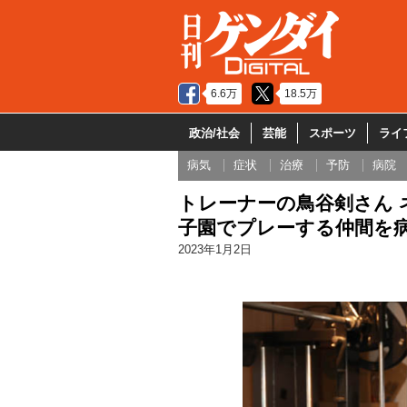
6.6万
18.5万
政治/社会
芸能
スポーツ
ライ
病気
症状
治療
予防
病院
トレーナーの鳥谷剣さん 
子園でプレーする仲間を
2023年1月2日