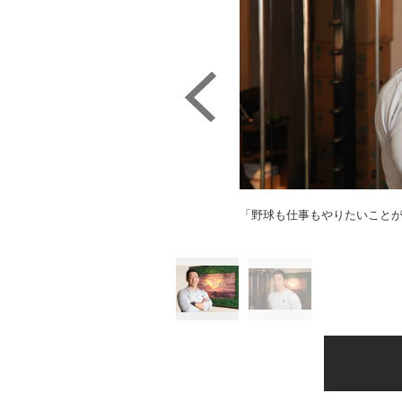
「野球も仕事もやりたいこと
Ｃ）日刊ゲンダイ