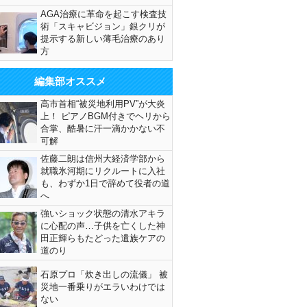
AGA治療に革命を起こす検査技
術「スキャビジョン」銀クリが
提示する新しい薄毛治療のあり
方
編集部オススメ
高市首相“被災地利用PV”が大炎
上！ ピアノBGM付きでヘリから
合掌、酷暑に汗一滴かかない不
可解
佐藤二朗は信州大経済学部から
就職氷河期にリクルートに入社
も、わずか1日で辞めて役者の道
へ
強いショック状態の清水アキラ
に心配の声…子供を亡くした神
田正輝らもたどった遺族ケアの
道のり
石原プロ「炊き出しの流儀」 被
災地一番乗りがエラいわけでは
ない