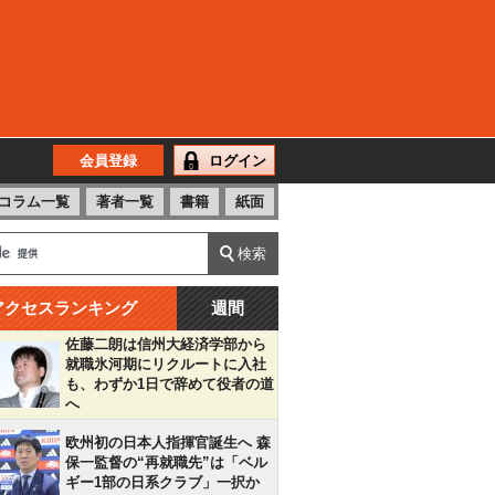
会員登録
ログイン
コラム一覧
著者一覧
書籍
紙面
アクセスランキング
週間
佐藤二朗は信州大経済学部から
就職氷河期にリクルートに入社
も、わずか1日で辞めて役者の道
へ
欧州初の日本人指揮官誕生へ 森
保一監督の“再就職先”は「ベル
ギー1部の日系クラブ」一択か