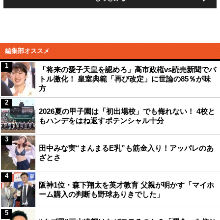
編集部オススメ
1
「将来の愛子天皇を認めろ」高市政権vs読売新聞でバ
トル激化！ 皇室典範「再び改定」に世論の85％が味
方
2
2026夏の甲子園は「初出場校」でも侮れない！ 4校と
もハンデをはね返すポテンシャル十分
3
田中みな実“まんまるE乳”も筋金入り！アッパレのあ
ざとさ
4
阪神1位・森下翔太を英才教育 父親が明かす「マイホ
ーム購入の判断も野球ありきでした」
5