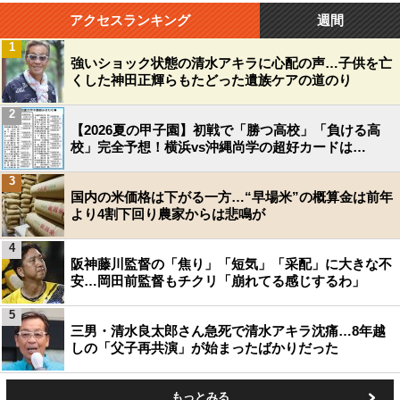
アクセスランキング
週間
1
強いショック状態の清水アキラに心配の声…子供を亡
くした神田正輝らもたどった遺族ケアの道のり
2
【2026夏の甲子園】初戦で「勝つ高校」「負ける高
校」完全予想！横浜vs沖縄尚学の超好カードは…
3
国内の米価格は下がる一方…“早場米”の概算金は前年
より4割下回り農家からは悲鳴が
4
阪神藤川監督の「焦り」「短気」「采配」に大きな不
安…岡田前監督もチクリ「崩れてる感じするわ」
5
三男・清水良太郎さん急死で清水アキラ沈痛…8年越
しの「父子再共演」が始まったばかりだった
もっとみる