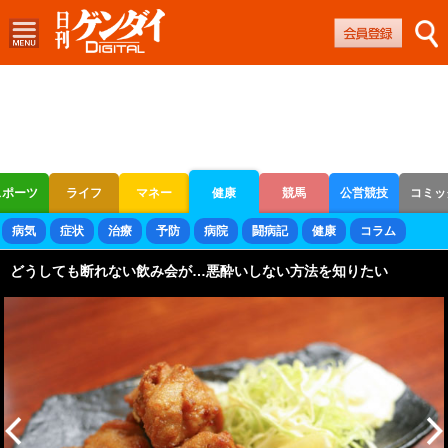
スポーツ
ライフ
マネー
健康
競馬
公営競技
コミッ
ボートレース
競輪
オートレース
病気
症状
治療
予防
病院
闘病記
健康
コラム
どうしても断れない飲み会が…悪酔いしない方法を知りたい