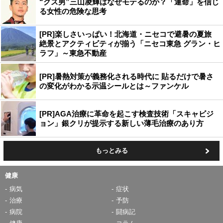
“クズ男”三山凌輝はなぜモテるのか？「運命」を信じ
る女性の危険な思考
[PR]楽しさいっぱい！北海道・ニセコで避暑の夏旅
絶景とアクティビティが揃う「ニセコ東急 グラン・ヒ
ラフ」～東急不動産
[PR]暑熱対策が義務化される時代に 貼るだけで暑さ
の変化がわかる示温シールとは～ファンケル
[PR]AGA治療に革命を起こす検査技術「スキャビジ
ョン」銀クリが提示する新しい薄毛治療のあり方
もっとみる
健康
病気
症状
治療
予防
病院
闘病記