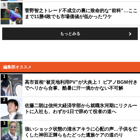
5
菅野智之トレード不成立の裏に致命的な“前科”…ここ
まで11勝4敗でも市場価値が低かったワケ
もっとみる
編集部オススメ
1
高市首相“被災地利用PV”が大炎上！ ピアノBGM付き
でヘリから合掌、酷暑に汗一滴かかない不可解
2
佐藤二朗は信州大経済学部から就職氷河期にリクルー
トに入社も、わずか1日で辞めて役者の道へ
3
強いショック状態の清水アキラに心配の声…子供を亡
くした神田正輝らもたどった遺族ケアの道のり