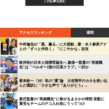
この記事を読む
アクセスランキング
週間
1
中村倫也が「風、薫る」に大貢献…妻・水卜麻美アナ
との「ずっと仲良く」「にこやかな」近況
2
欧州初の日本人指揮官誕生へ 森保一監督の“再就職
先”は「ベルギー1部の日系クラブ」一択か
3
萩本欽一〈34〉私の“運”論 大谷翔平のカネを使い込
んだ通訳に「小さな声で『ありがとう』」
4
新庄監督の“再就職先”に挙がるまさかの球団 采配に
賛否もチームのテコ入れ役にうってつけ