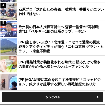
4
石原プロ「炊き出しの流儀」 被災地一番乗りがエラい
わけではない
5
欧州初の日本人指揮官誕生へ 森保一監督の“再就職
先”は「ベルギー1部の日系クラブ」一択か
[PR]楽しさいっぱい！北海道・ニセコで避暑の夏旅
絶景とアクティビティが揃う「ニセコ東急 グラン・ヒ
ラフ」～東急不動産
[PR]暑熱対策が義務化される時代に 貼るだけで暑さ
の変化がわかる示温シールとは～ファンケル
[PR]AGA治療に革命を起こす検査技術「スキャビジ
ョン」銀クリが提示する新しい薄毛治療のあり方
もっとみる