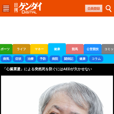
スポーツ
ライフ
マネー
健康
競馬
公営競技
コミッ
ボートレース
競輪
オートレース
病気
症状
治療
予防
病院
闘病記
健康
コラム
「心臓震盪」による突然死を防ぐにはAEDが欠かせない