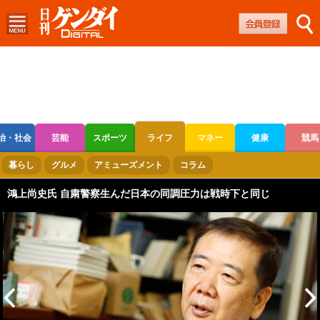
治・社会
芸能
スポーツ
ライフ
マネー
健康
競馬
ボートレース
競輪
オートレース
暮らし
グルメ
アミューズメント
コラム
鴻上尚史氏 自粛警察生んだ日本の同調圧力は戦時下と同じ