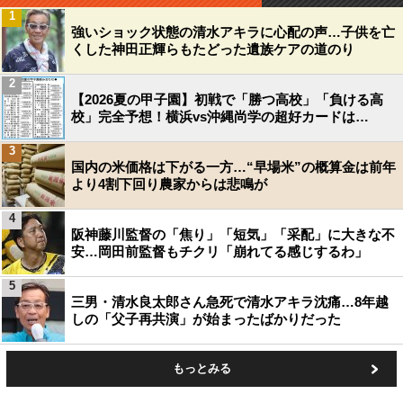
1
強いショック状態の清水アキラに心配の声…子供を亡
くした神田正輝らもたどった遺族ケアの道のり
2
【2026夏の甲子園】初戦で「勝つ高校」「負ける高
校」完全予想！横浜vs沖縄尚学の超好カードは…
3
国内の米価格は下がる一方…“早場米”の概算金は前年
より4割下回り農家からは悲鳴が
4
阪神藤川監督の「焦り」「短気」「采配」に大きな不
安…岡田前監督もチクリ「崩れてる感じするわ」
5
三男・清水良太郎さん急死で清水アキラ沈痛…8年越
しの「父子再共演」が始まったばかりだった
もっとみる