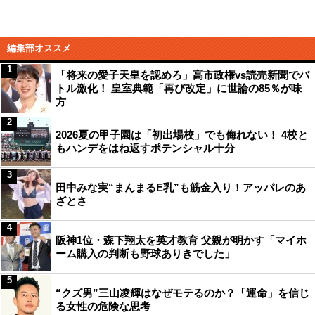
編集部オススメ
1
「将来の愛子天皇を認めろ」高市政権vs読売新聞でバ
トル激化！ 皇室典範「再び改定」に世論の85％が味
方
2
2026夏の甲子園は「初出場校」でも侮れない！ 4校と
もハンデをはね返すポテンシャル十分
3
田中みな実“まんまるE乳”も筋金入り！アッパレのあ
ざとさ
4
阪神1位・森下翔太を英才教育 父親が明かす「マイホ
ーム購入の判断も野球ありきでした」
5
“クズ男”三山凌輝はなぜモテるのか？「運命」を信じ
る女性の危険な思考