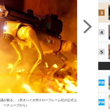
3
4
5
（米オハ
PR
物議が蘇る…（米オハイオ州スローフレーム社の公式ユ
PR
ーチューブから）