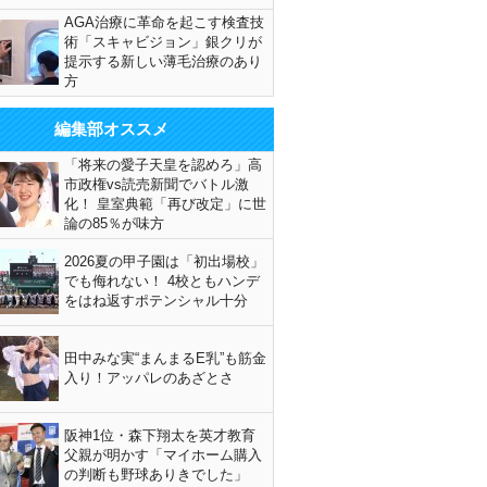
AGA治療に革命を起こす検査技
術「スキャビジョン」銀クリが
提示する新しい薄毛治療のあり
方
編集部オススメ
「将来の愛子天皇を認めろ」高
市政権vs読売新聞でバトル激
化！ 皇室典範「再び改定」に世
論の85％が味方
2026夏の甲子園は「初出場校」
でも侮れない！ 4校ともハンデ
をはね返すポテンシャル十分
田中みな実“まんまるE乳”も筋金
入り！アッパレのあざとさ
阪神1位・森下翔太を英才教育
父親が明かす「マイホーム購入
の判断も野球ありきでした」