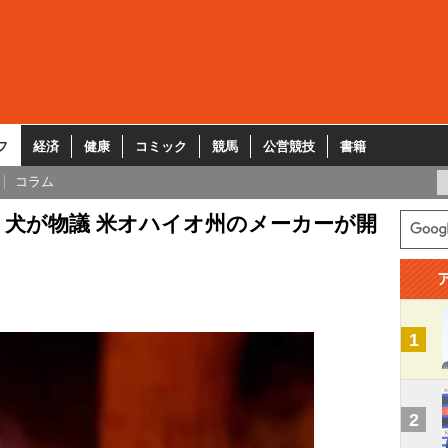
フ
経済
健康
コミック
競馬
公営競技
書籍
コラム
犬が物議 米オハイオ州のメーカーが開
1
2