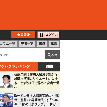
会員登録
ログイン
コラム一覧
著者一覧
書籍
紙面
アクセスランキング
週間
佐藤二朗は信州大経済学部から
就職氷河期にリクルートに入社
も、わずか1日で辞めて役者の道
へ
欧州初の日本人指揮官誕生へ 森
保一監督の“再就職先”は「ベル
ギー1部の日系クラブ」一択か