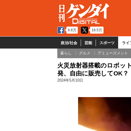
6.6万
18.5万
政治/社会
芸能
スポーツ
ライ
暮らし
グルメ
アミューズメント
火災放射器搭載のロボット
発、自由に販売してOK？
2024年5月10日