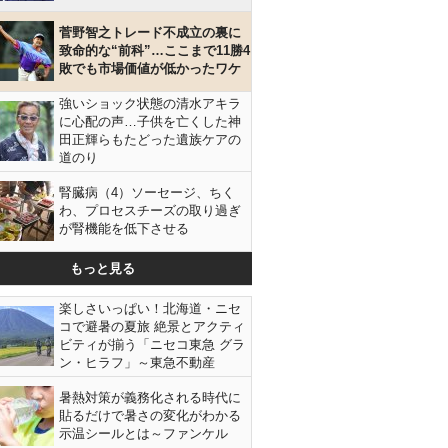
菅野智之トレード不成立の裏に
致命的な“前科”…ここまで11勝4
敗でも市場価値が低かったワケ
強いショック状態の清水アキラ
に心配の声…子供を亡くした神
田正輝らもたどった遺族ケアの
道のり
腎臓病（4）ソーセージ、ちく
わ、プロセスチーズの取り過ぎ
が腎機能を低下させる
イオ州スローフレーム社の公式ユーチューブから）
もっと見る
楽しさいっぱい！北海道・ニセ
コで避暑の夏旅 絶景とアクティ
ビティが揃う「ニセコ東急 グラ
ン・ヒラフ」～東急不動産
暑熱対策が義務化される時代に
貼るだけで暑さの変化がわかる
示温シールとは～ファンケル