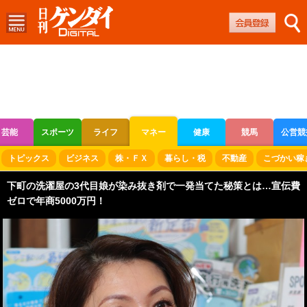
芸能
スポーツ
ライフ
マネー
健康
競馬
公営競
ボートレース
競輪
オートレース
トピックス
ビジネス
株・ＦＸ
暮らし・税
不動産
こづかい稼
下町の洗濯屋の3代目娘が染み抜き剤で一発当てた秘策とは…宣伝費
ゼロで年商5000万円！