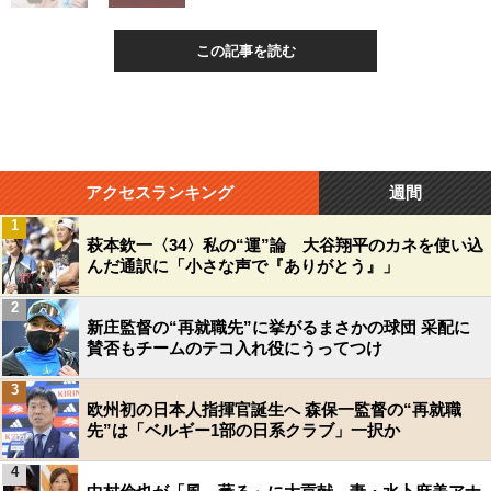
この記事を読む
アクセスランキング
週間
1
萩本欽一〈34〉私の“運”論 大谷翔平のカネを使い込
んだ通訳に「小さな声で『ありがとう』」
2
新庄監督の“再就職先”に挙がるまさかの球団 采配に
賛否もチームのテコ入れ役にうってつけ
3
欧州初の日本人指揮官誕生へ 森保一監督の“再就職
先”は「ベルギー1部の日系クラブ」一択か
4