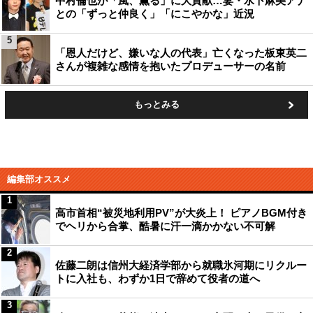
中村倫也が「風、薫る」に大貢献…妻・水卜麻美アナ
との「ずっと仲良く」「にこやかな」近況
5
「恩人だけど、嫌いな人の代表」亡くなった板東英二
さんが複雑な感情を抱いたプロデューサーの名前
もっとみる
編集部オススメ
1
高市首相“被災地利用PV”が大炎上！ ピアノBGM付き
でヘリから合掌、酷暑に汗一滴かかない不可解
2
佐藤二朗は信州大経済学部から就職氷河期にリクルー
トに入社も、わずか1日で辞めて役者の道へ
3