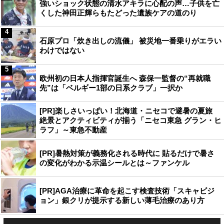
強いショック状態の清水アキラに心配の声…子供を亡
くした神田正輝らもたどった遺族ケアの道のり
4
石原プロ「炊き出しの流儀」 被災地一番乗りがエラい
わけではない
5
欧州初の日本人指揮官誕生へ 森保一監督の“再就職
先”は「ベルギー1部の日系クラブ」一択か
[PR]楽しさいっぱい！北海道・ニセコで避暑の夏旅
絶景とアクティビティが揃う「ニセコ東急 グラン・ヒ
ラフ」～東急不動産
[PR]暑熱対策が義務化される時代に 貼るだけで暑さ
の変化がわかる示温シールとは～ファンケル
[PR]AGA治療に革命を起こす検査技術「スキャビジ
ョン」銀クリが提示する新しい薄毛治療のあり方