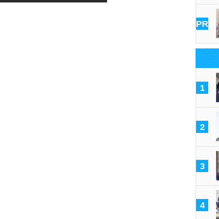
PR
1
2
3
4