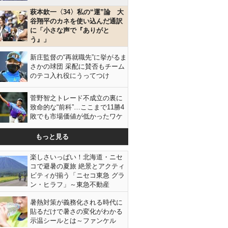
萩本欽一〈34〉私の“運”論 大
谷翔平のカネを使い込んだ通訳
に「小さな声で『ありがと
う』」
新庄監督の“再就職先”に挙がるま
さかの球団 采配に賛否もチーム
のテコ入れ役にうってつけ
菅野智之トレード不成立の裏に
致命的な“前科”…ここまで11勝4
敗でも市場価値が低かったワケ
もっと見る
楽しさいっぱい！北海道・ニセ
コで避暑の夏旅 絶景とアクティ
ビティが揃う「ニセコ東急 グラ
ン・ヒラフ」～東急不動産
暑熱対策が義務化される時代に
貼るだけで暑さの変化がわかる
示温シールとは～ファンケル