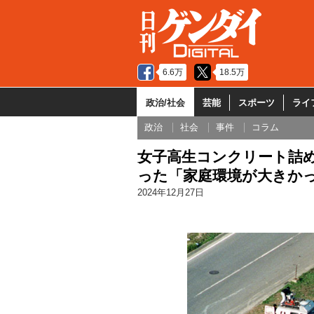
6.6万
18.5万
政治/社会
芸能
スポーツ
ライ
政治
社会
事件
コラム
女子高生コンクリート詰め
った「家庭環境が大きか
2024年12月27日