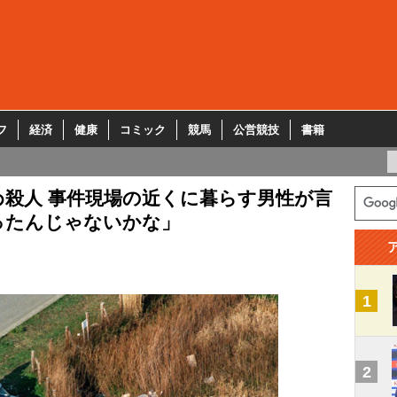
フ
経済
健康
コミック
競馬
公営競技
書籍
殺人 事件現場の近くに暮らす男性が言
ったんじゃないかな」
1
2