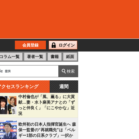
会員登録
ログイン
コラム一覧
著者一覧
書籍
紙面
アクセスランキング
週間
中村倫也が「風、薫る」に大貢
献…妻・水卜麻美アナとの「ず
っと仲良く」「にこやかな」近
況
欧州初の日本人指揮官誕生へ 森
保一監督の“再就職先”は「ベル
ギー1部の日系クラブ」一択か