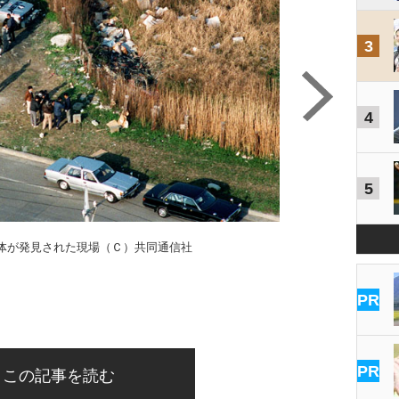
3
4
5
体が発見された現場（Ｃ）共同通信社
PR
PR
この記事を読む