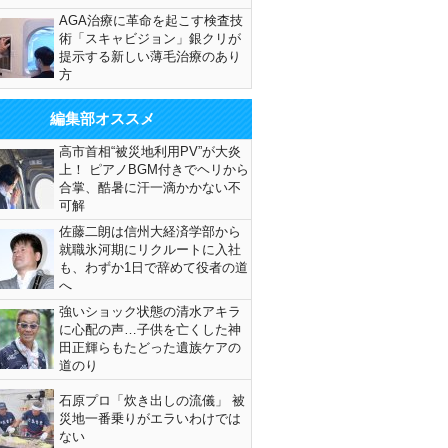
AGA治療に革命を起こす検査技
術「スキャビジョン」銀クリが
提示する新しい薄毛治療のあり
方
編集部オススメ
高市首相“被災地利用PV”が大炎
上！ ピアノBGM付きでヘリから
合掌、酷暑に汗一滴かかない不
可解
佐藤二朗は信州大経済学部から
就職氷河期にリクルートに入社
も、わずか1日で辞めて役者の道
へ
強いショック状態の清水アキラ
に心配の声…子供を亡くした神
田正輝らもたどった遺族ケアの
道のり
石原プロ「炊き出しの流儀」 被
災地一番乗りがエラいわけでは
ない