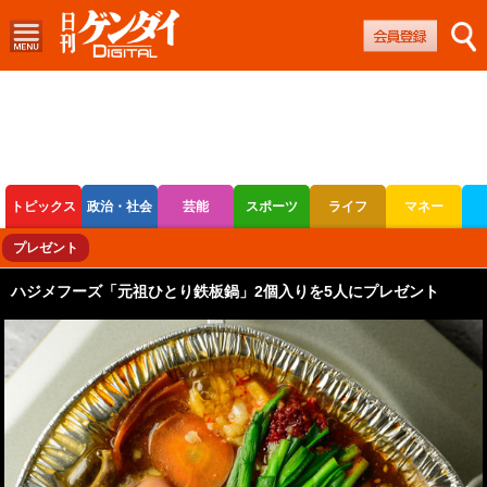
トピックス
政治・社会
芸能
スポーツ
ライフ
マネー
ボートレース
競輪
オートレース
プレゼント
ハジメフーズ「元祖ひとり鉄板鍋」2個入りを5人にプレゼント