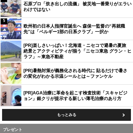
石原プロ「炊き出しの流儀」 被災地一番乗りがエラい
わけではない
5
欧州初の日本人指揮官誕生へ 森保一監督の“再就職
先”は「ベルギー1部の日系クラブ」一択か
[PR]楽しさいっぱい！北海道・ニセコで避暑の夏旅
絶景とアクティビティが揃う「ニセコ東急 グラン・ヒ
ラフ」～東急不動産
[PR]暑熱対策が義務化される時代に 貼るだけで暑さ
の変化がわかる示温シールとは～ファンケル
[PR]AGA治療に革命を起こす検査技術「スキャビジ
ョン」銀クリが提示する新しい薄毛治療のあり方
もっとみる
プレゼント