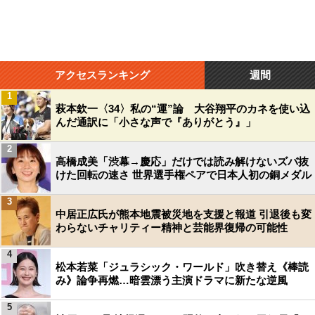
アクセスランキング
週間
1
萩本欽一〈34〉私の“運”論 大谷翔平のカネを使い込
んだ通訳に「小さな声で『ありがとう』」
2
高橋成美「渋幕→慶応」だけでは読み解けないズバ抜
けた回転の速さ 世界選手権ペアで日本人初の銅メダル
3
中居正広氏が熊本地震被災地を支援と報道 引退後も変
わらないチャリティー精神と芸能界復帰の可能性
4
松本若菜「ジュラシック・ワールド」吹き替え《棒読
み》論争再燃…暗雲漂う主演ドラマに新たな逆風
5