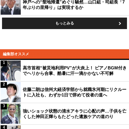
神戸への“聖地帰還”めぐり騒然…山口組・司組長「7
年ぶりの里帰り」は実現するか
もっとみる
編集部オススメ
1
高市首相“被災地利用PV”が大炎上！ ピアノBGM付き
でヘリから合掌、酷暑に汗一滴かかない不可解
2
佐藤二朗は信州大経済学部から就職氷河期にリクルー
トに入社も、わずか1日で辞めて役者の道へ
3
強いショック状態の清水アキラに心配の声…子供を亡
くした神田正輝らもたどった遺族ケアの道のり
4