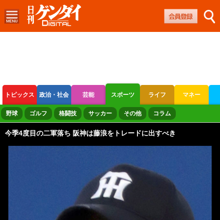
トピックス
政治・社会
芸能
スポーツ
ライフ
マネー
ボートレース
競輪
オートレース
野球
ゴルフ
格闘技
サッカー
その他
コラム
今季4度目の二軍落ち 阪神は藤浪をトレードに出すべき