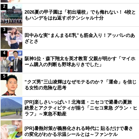
2
2026夏の甲子園は「初出場校」でも侮れない！ 4校と
もハンデをはね返すポテンシャル十分
3
田中みな実“まんまるE乳”も筋金入り！アッパレのあ
ざとさ
4
阪神1位・森下翔太を英才教育 父親が明かす「マイホ
ーム購入の判断も野球ありきでした」
5
“クズ男”三山凌輝はなぜモテるのか？「運命」を信じ
る女性の危険な思考
[PR]楽しさいっぱい！北海道・ニセコで避暑の夏旅
絶景とアクティビティが揃う「ニセコ東急 グラン・ヒ
ラフ」～東急不動産
[PR]暑熱対策が義務化される時代に 貼るだけで暑さ
の変化がわかる示温シールとは～ファンケル