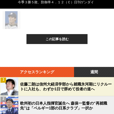
今季３勝５敗、防御率４．１２（Ｃ）日刊ゲンダイ
この記事を読む
アクセスランキング
週間
1
佐藤二朗は信州大経済学部から就職氷河期にリクルー
トに入社も、わずか1日で辞めて役者の道へ
2
欧州初の日本人指揮官誕生へ 森保一監督の“再就職
先”は「ベルギー1部の日系クラブ」一択か