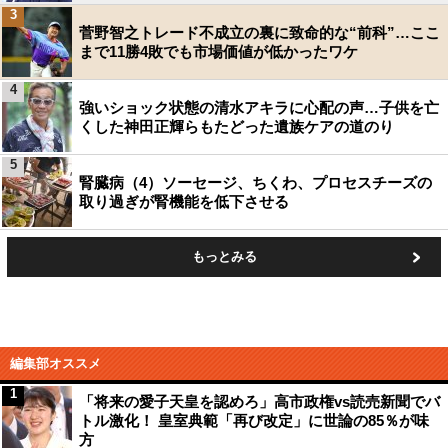
3
菅野智之トレード不成立の裏に致命的な“前科”…ここ
まで11勝4敗でも市場価値が低かったワケ
4
強いショック状態の清水アキラに心配の声…子供を亡
くした神田正輝らもたどった遺族ケアの道のり
5
腎臓病（4）ソーセージ、ちくわ、プロセスチーズの
取り過ぎが腎機能を低下させる
もっとみる
編集部オススメ
1
「将来の愛子天皇を認めろ」高市政権vs読売新聞でバ
トル激化！ 皇室典範「再び改定」に世論の85％が味
方