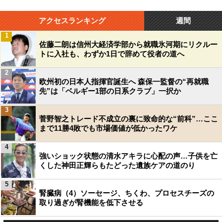
アクセスランキング
週間
1
佐藤二朗は信州大経済学部から就職氷河期にリクルー
トに入社も、わずか1日で辞めて役者の道へ
2
欧州初の日本人指揮官誕生へ 森保一監督の“再就職
先”は「ベルギー1部の日系クラブ」一択か
3
菅野智之トレード不成立の裏に致命的な“前科”…ここ
まで11勝4敗でも市場価値が低かったワケ
4
強いショック状態の清水アキラに心配の声…子供を亡
くした神田正輝らもたどった遺族ケアの道のり
5
腎臓病（4）ソーセージ、ちくわ、プロセスチーズの
取り過ぎが腎機能を低下させる