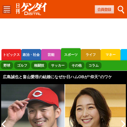
トピックス
政治・社会
芸能
スポーツ
ライフ
マネー
ボートレース
競輪
オートレース
野球
ゴルフ
格闘技
サッカー
その他
コラム
広島誠也と畠山愛理の結婚になぜか日ハムOBが“仰天”のワケ