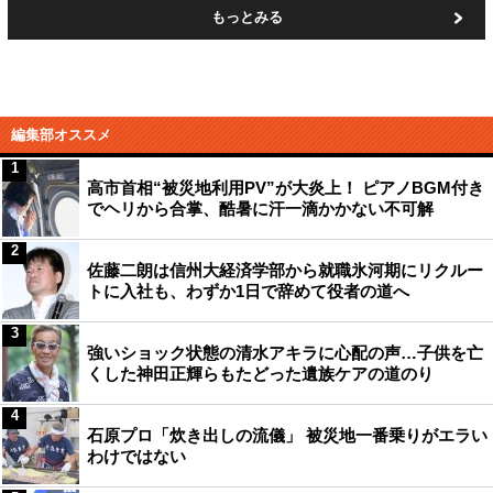
もっとみる
編集部オススメ
1
高市首相“被災地利用PV”が大炎上！ ピアノBGM付き
でヘリから合掌、酷暑に汗一滴かかない不可解
2
佐藤二朗は信州大経済学部から就職氷河期にリクルー
トに入社も、わずか1日で辞めて役者の道へ
3
強いショック状態の清水アキラに心配の声…子供を亡
くした神田正輝らもたどった遺族ケアの道のり
4
石原プロ「炊き出しの流儀」 被災地一番乗りがエラい
わけではない