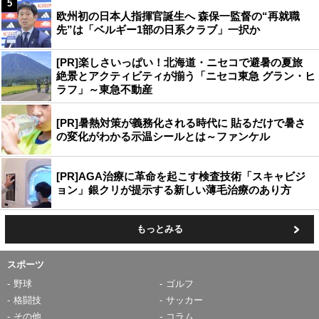
5
欧州初の日本人指揮官誕生へ 森保一監督の“再就職
先”は「ベルギー1部の日系クラブ」一択か
[PR]楽しさいっぱい！北海道・ニセコで避暑の夏旅
絶景とアクティビティが揃う「ニセコ東急 グラン・ヒ
ラフ」～東急不動産
[PR]暑熱対策が義務化される時代に 貼るだけで暑さ
の変化がわかる示温シールとは～ファンケル
[PR]AGA治療に革命を起こす検査技術「スキャビジ
ョン」銀クリが提示する新しい薄毛治療のあり方
もっとみる
スポーツ
野球
ゴルフ
格闘技
サッカー
その他
コラム