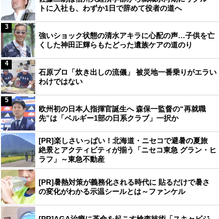
トに入社も、わずか1日で辞めて役者の道へ
3
強いショック状態の清水アキラに心配の声…子供を亡
くした神田正輝らもたどった遺族ケアの道のり
4
石原プロ「炊き出しの流儀」 被災地一番乗りがエラい
わけではない
5
欧州初の日本人指揮官誕生へ 森保一監督の“再就職
先”は「ベルギー1部の日系クラブ」一択か
[PR]楽しさいっぱい！北海道・ニセコで避暑の夏旅
絶景とアクティビティが揃う「ニセコ東急 グラン・ヒ
ラフ」～東急不動産
[PR]暑熱対策が義務化される時代に 貼るだけで暑さ
の変化がわかる示温シールとは～ファンケル
[PR]AGA治療に革命を起こす検査技術「スキャビジ