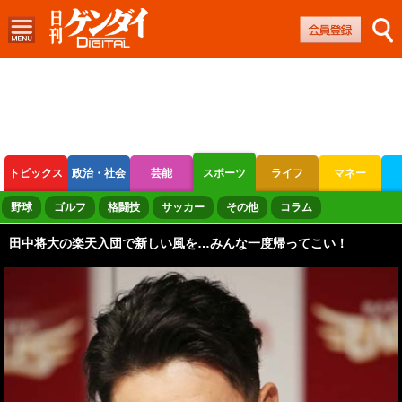
トピックス
政治・社会
芸能
スポーツ
ライフ
マネー
ボートレース
競輪
オートレース
野球
ゴルフ
格闘技
サッカー
その他
コラム
田中将大の楽天入団で新しい風を…みんな一度帰ってこい！