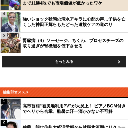
まで11勝4敗でも市場価値が低かったワケ
4
強いショック状態の清水アキラに心配の声…子供を亡
くした神田正輝らもたどった遺族ケアの道のり
5
腎臓病（4）ソーセージ、ちくわ、プロセスチーズの
取り過ぎが腎機能を低下させる
もっとみる
編集部オススメ
1
高市首相“被災地利用PV”が大炎上！ ピアノBGM付き
でヘリから合掌、酷暑に汗一滴かかない不可解
2
佐藤二朗は信州大経済学部から就職氷河期にリクルー