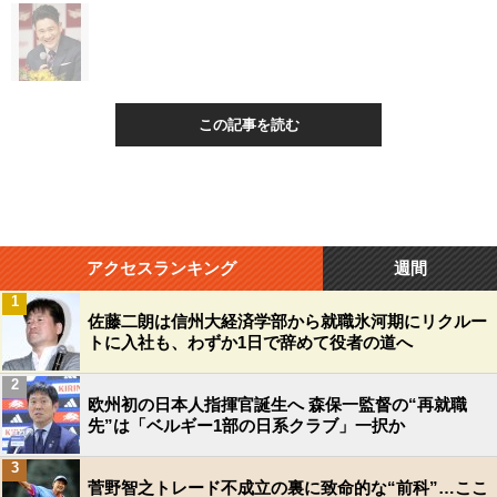
この記事を読む
アクセスランキング
週間
1
佐藤二朗は信州大経済学部から就職氷河期にリクルー
トに入社も、わずか1日で辞めて役者の道へ
2
欧州初の日本人指揮官誕生へ 森保一監督の“再就職
先”は「ベルギー1部の日系クラブ」一択か
3
菅野智之トレード不成立の裏に致命的な“前科”…ここ