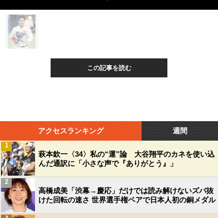
この記事を読む
アクセスランキング
週間
1
萩本欽一〈34〉私の“運”論 大谷翔平のカネを使い込
んだ通訳に「小さな声で『ありがとう』」
2
高橋成美「渋幕→慶応」だけでは読み解けないズバ抜
けた回転の速さ 世界選手権ペアで日本人初の銅メダル