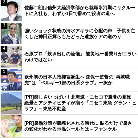
2
佐藤二朗は信州大経済学部から就職氷河期にリクルー
トに入社も、わずか1日で辞めて役者の道へ
3
強いショック状態の清水アキラに心配の声…子供を亡
くした神田正輝らもたどった遺族ケアの道のり
4
石原プロ「炊き出しの流儀」 被災地一番乗りがエラい
わけではない
5
欧州初の日本人指揮官誕生へ 森保一監督の“再就職
先”は「ベルギー1部の日系クラブ」一択か
[PR]楽しさいっぱい！北海道・ニセコで避暑の夏旅
絶景とアクティビティが揃う「ニセコ東急 グラン・ヒ
ラフ」～東急不動産
[PR]暑熱対策が義務化される時代に 貼るだけで暑さ
の変化がわかる示温シールとは～ファンケル