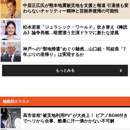
3
中居正広氏が熊本地震被災地を支援と報道 引退後も変
わらないチャリティー精神と芸能界復帰の可能性
4
松本若菜「ジュラシック・ワールド」吹き替え《棒読
み》論争再燃…暗雲漂う主演ドラマに新たな逆風
5
神戸への“聖地帰還”めぐり騒然…山口組・司組長「7
年ぶりの里帰り」は実現するか
もっとみる
編集部オススメ
1
高市首相“被災地利用PV”が大炎上！ ピアノBGM付き
でヘリから合掌、酷暑に汗一滴かかない不可解