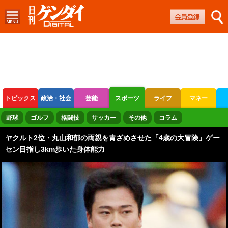
トピックス
政治・社会
芸能
スポーツ
ライフ
マネー
ボートレース
競輪
オートレース
野球
ゴルフ
格闘技
サッカー
その他
コラム
ヤクルト2位・丸山和郁の両親を青ざめさせた「4歳の大冒険」ゲー
セン目指し3km歩いた身体能力