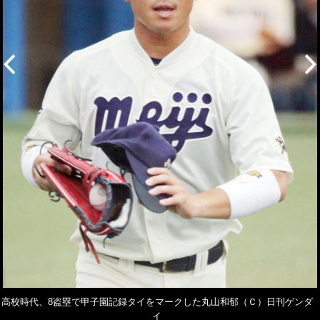
高校時代、8盗塁で甲子園記録タイをマークした丸山和郁（Ｃ）日刊ゲンダ
イ