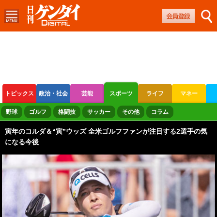
トピックス
政治・社会
芸能
スポーツ
ライフ
マネー
ボートレース
競輪
オートレース
野球
ゴルフ
格闘技
サッカー
その他
コラム
寅年のコルダ＆“寅”ウッズ 全米ゴルフファンが注目する2選手の気
になる今後