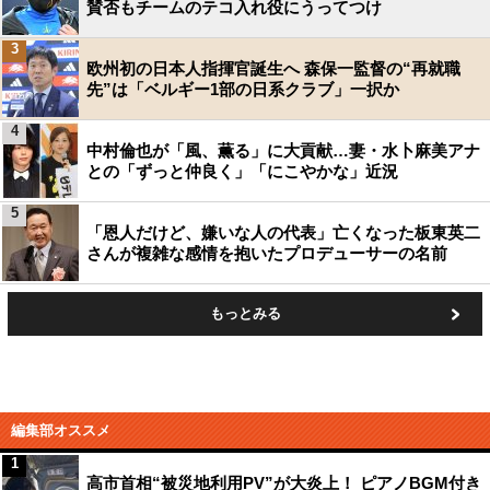
賛否もチームのテコ入れ役にうってつけ
3
欧州初の日本人指揮官誕生へ 森保一監督の“再就職
先”は「ベルギー1部の日系クラブ」一択か
4
中村倫也が「風、薫る」に大貢献…妻・水卜麻美アナ
との「ずっと仲良く」「にこやかな」近況
5
「恩人だけど、嫌いな人の代表」亡くなった板東英二
さんが複雑な感情を抱いたプロデューサーの名前
もっとみる
編集部オススメ
1
高市首相“被災地利用PV”が大炎上！ ピアノBGM付き