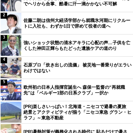
でヘリから合掌、酷暑に汗一滴かかない不可解
2
佐藤二朗は信州大経済学部から就職氷河期にリクルー
トに入社も、わずか1日で辞めて役者の道へ
3
強いショック状態の清水アキラに心配の声…子供を亡
くした神田正輝らもたどった遺族ケアの道のり
4
石原プロ「炊き出しの流儀」 被災地一番乗りがエラい
わけではない
5
欧州初の日本人指揮官誕生へ 森保一監督の“再就職
先”は「ベルギー1部の日系クラブ」一択か
[PR]楽しさいっぱい！北海道・ニセコで避暑の夏旅
絶景とアクティビティが揃う「ニセコ東急 グラン・ヒ
ラフ」～東急不動産
[PR]暑熱対策が義務化される時代に 貼るだけで暑さ