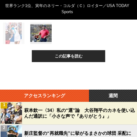
世界ランク1位、寅年のネリー・コルダ（Ｃ）ロイター／USA TODAY
Sports
この記事を読む
アクセスランキング
週間
1
萩本欽一〈34〉私の“運”論 大谷翔平のカネを使い込
んだ通訳に「小さな声で『ありがとう』」
2
新庄監督の“再就職先”に挙がるまさかの球団 采配に