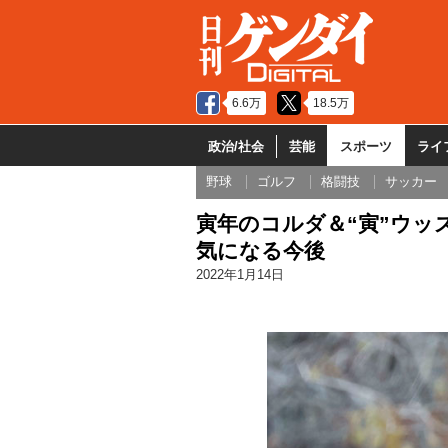
6.6万
18.5万
政治/社会
芸能
スポーツ
ライ
野球
ゴルフ
格闘技
サッカー
寅年のコルダ＆“寅”ウッ
気になる今後
2022年1月14日