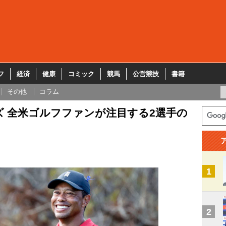
フ
経済
健康
コミック
競馬
公営競技
書籍
その他
コラム
ズ 全米ゴルフファンが注目する2選手の
1
2