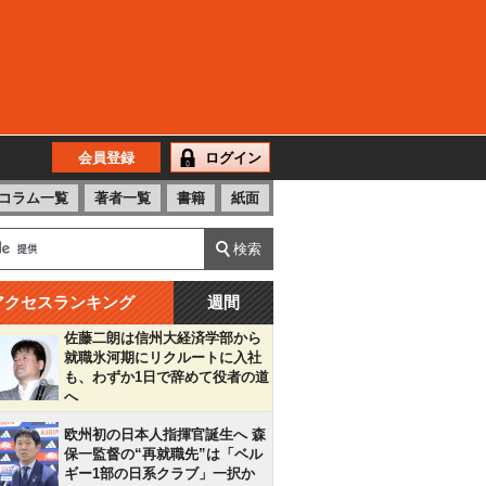
会員登録
ログイン
コラム一覧
著者一覧
書籍
紙面
アクセスランキング
週間
佐藤二朗は信州大経済学部から
就職氷河期にリクルートに入社
も、わずか1日で辞めて役者の道
へ
欧州初の日本人指揮官誕生へ 森
保一監督の“再就職先”は「ベル
ギー1部の日系クラブ」一択か