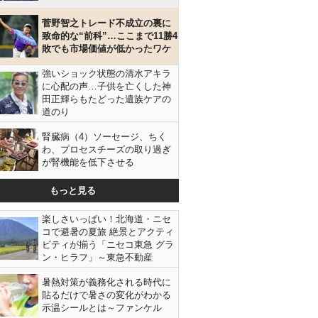
菅野智之トレード不成立の裏に
致命的な“前科”…ここまで11勝4
敗でも市場価値が低かったワケ
強いショック状態の清水アキラ
に心配の声…子供を亡くした神
田正輝らもたどった遺族ケアの
道のり
腎臓病（4）ソーセージ、ちく
わ、プロセスチーズの取り過ぎ
が腎機能を低下させる
もっと見る
楽しさいっぱい！北海道・ニセ
コで避暑の夏旅 絶景とアクティ
ビティが揃う「ニセコ東急 グラ
ン・ヒラフ」～東急不動産
暑熱対策が義務化される時代に
貼るだけで暑さの変化がわかる
示温シールとは～ファンケル