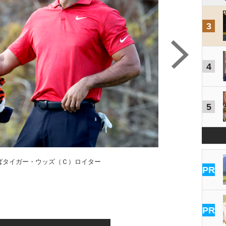
3
4
5
えばタイガー・ウッズ（Ｃ）ロイター
PR
PR