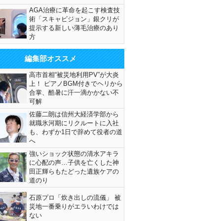
AGA治療に革命を起こす検査技
術「スキャビジョン」銀クリが
提示する新しい薄毛治療のあり
方
編集部オススメ
高市首相“被災地利用PV”が大炎
上！ ピアノBGM付きでヘリから
合掌、酷暑に汗一滴かかない不
可解
佐藤二朗は信州大経済学部から
就職氷河期にリクルートに入社
も、わずか1日で辞めて役者の道
へ
強いショック状態の清水アキラ
に心配の声…子供を亡くした神
田正輝らもたどった遺族ケアの
道のり
石原プロ「炊き出しの流儀」 被
災地一番乗りがエラいわけでは
ない