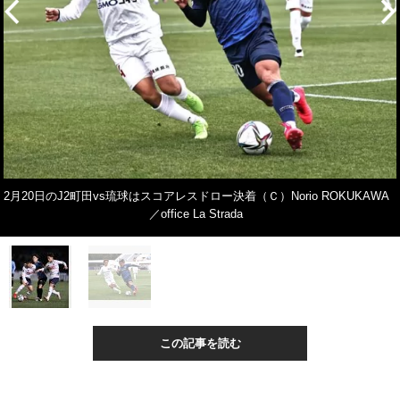
2月20日のJ2町田vs琉球はスコアレスドロー決着（Ｃ）Norio ROKUKAWA
／office La Strada
この記事を読む