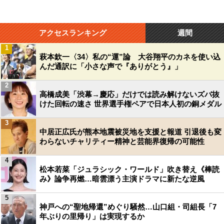
アクセスランキング
週間
1
萩本欽一〈34〉私の“運”論 大谷翔平のカネを使い込
んだ通訳に「小さな声で『ありがとう』」
2
高橋成美「渋幕→慶応」だけでは読み解けないズバ抜
けた回転の速さ 世界選手権ペアで日本人初の銅メダル
3
中居正広氏が熊本地震被災地を支援と報道 引退後も変
わらないチャリティー精神と芸能界復帰の可能性
4
松本若菜「ジュラシック・ワールド」吹き替え《棒読
み》論争再燃…暗雲漂う主演ドラマに新たな逆風
5
神戸への“聖地帰還”めぐり騒然…山口組・司組長「7
年ぶりの里帰り」は実現するか