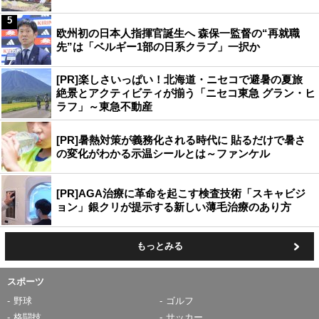
5
欧州初の日本人指揮官誕生へ 森保一監督の“再就職
先”は「ベルギー1部の日系クラブ」一択か
[PR]楽しさいっぱい！北海道・ニセコで避暑の夏旅
絶景とアクティビティが揃う「ニセコ東急 グラン・ヒ
ラフ」～東急不動産
[PR]暑熱対策が義務化される時代に 貼るだけで暑さ
の変化がわかる示温シールとは～ファンケル
[PR]AGA治療に革命を起こす検査技術「スキャビジ
ョン」銀クリが提示する新しい薄毛治療のあり方
もっとみる
スポーツ
野球
ゴルフ
格闘技
サッカー