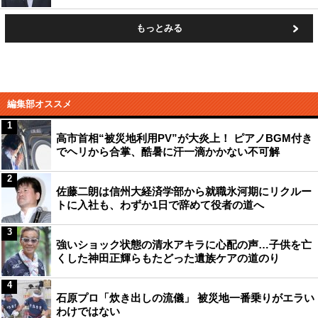
もっとみる
編集部オススメ
1
高市首相“被災地利用PV”が大炎上！ ピアノBGM付き
でヘリから合掌、酷暑に汗一滴かかない不可解
2
佐藤二朗は信州大経済学部から就職氷河期にリクルー
トに入社も、わずか1日で辞めて役者の道へ
3
強いショック状態の清水アキラに心配の声…子供を亡
くした神田正輝らもたどった遺族ケアの道のり
4
石原プロ「炊き出しの流儀」 被災地一番乗りがエラい
わけではない