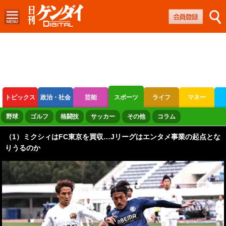
トピックス
政治・社会
芸能
スポーツ
ライフ
マネー
ボートレース
競輪
オートレース
野球
ゴルフ
格闘技
サッカー
その他
コラム
（1）ミクシィはFC東京を買収…Jリーグはエンタメ事業の起点とな
りうるのか