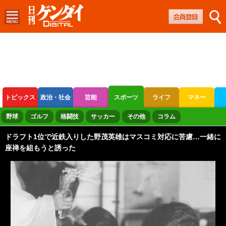
トピックス
政治・社会
芸能
スポーツ
ライフ
マネー
ボートレース
競輪
オートレース
野球
ゴルフ
格闘技
サッカー
その他
コラム
ドラフト1位で近鉄入りした野茂英雄はマスコミ対応に苦慮…一緒に
座禅を組もうと誘った