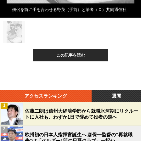
僧侶を前に手を合わせる野茂（手前）と筆者（Ｃ）共同通信社
この記事を読む
アクセスランキング
週間
1
佐藤二朗は信州大経済学部から就職氷河期にリクルー
トに入社も、わずか1日で辞めて役者の道へ
2
欧州初の日本人指揮官誕生へ 森保一監督の“再就職
先”は「ベルギー1部の日系クラブ」一択か