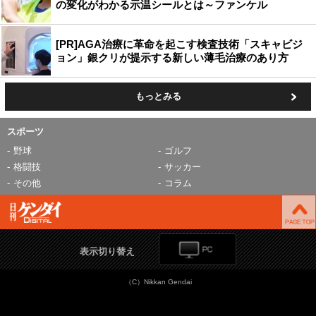
の変化がわかる示温シールとは～ファンケル
[PR]AGA治療に革命を起こす検査技術「スキャビジ
ョン」銀クリが提示する新しい薄毛治療のあり方
もっとみる
スポーツ
野球
ゴルフ
格闘技
サッカー
その他
コラム
表示切り替え
（C）Nikkan Gendai