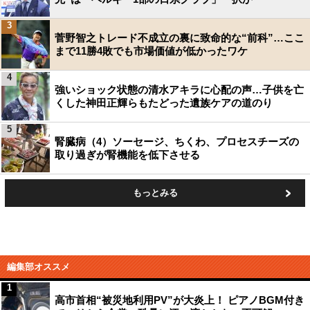
3
菅野智之トレード不成立の裏に致命的な“前科”…ここ
まで11勝4敗でも市場価値が低かったワケ
4
強いショック状態の清水アキラに心配の声…子供を亡
くした神田正輝らもたどった遺族ケアの道のり
5
腎臓病（4）ソーセージ、ちくわ、プロセスチーズの
取り過ぎが腎機能を低下させる
もっとみる
編集部オススメ
1
高市首相“被災地利用PV”が大炎上！ ピアノBGM付き