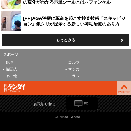
の変化がわかる示温シールとは～ファンケル
[PR]AGA治療に革命を起こす検査技術「スキャビジ
ョン」銀クリが提示する新しい薄毛治療のあり方
もっとみる
スポーツ
野球
ゴルフ
格闘技
サッカー
その他
コラム
表示切り替え
（C）Nikkan Gendai