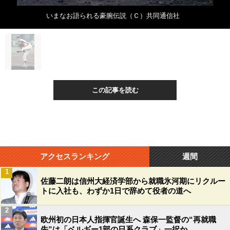
いまなお語られる豪腕伝説（Ｃ）共同通信社
この記事を読む
アクセスランキング
週間
1
佐藤二朗は信州大経済学部から就職氷河期にリクルー
トに入社も、わずか1日で辞めて役者の道へ
2
欧州初の日本人指揮官誕生へ 森保一監督の“再就職
先”は「ベルギー1部の日系クラブ」一択か