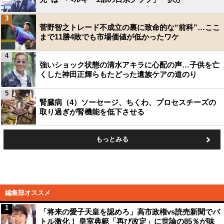
3
菅野智之トレード不成立の裏に致命的な“前科”…ここ
まで11勝4敗でも市場価値が低かったワケ
4
強いショック状態の清水アキラに心配の声…子供を亡
くした神田正輝らもたどった遺族ケアの道のり
5
腎臓病（4）ソーセージ、ちくわ、プロセスチーズの
取り過ぎが腎機能を低下させる
もっとみる
編集部オススメ
1
「将来の愛子天皇を認めろ」高市政権vs読売新聞でバ
トル激化！ 皇室典範「再び改定」に世論の85％が味