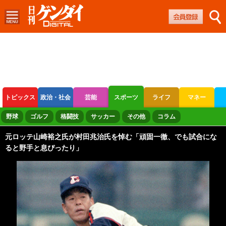
トピックス
政治・社会
芸能
スポーツ
ライフ
マネー
ボートレース
競輪
オートレース
野球
ゴルフ
格闘技
サッカー
その他
コラム
元ロッテ山崎裕之氏が村田兆治氏を悼む「頑固一徹、でも試合にな
ると野手と息ぴったり」