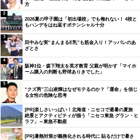
方
2
2026夏の甲子園は「初出場校」でも侮れない！ 4校と
もハンデをはね返すポテンシャル十分
3
田中みな実“まんまるE乳”も筋金入り！アッパレのあ
ざとさ
4
阪神1位・森下翔太を英才教育 父親が明かす「マイホ
ーム購入の判断も野球ありきでした」
5
“クズ男”三山凌輝はなぜモテるのか？「運命」を信じ
る女性の危険な思考
[PR]楽しさいっぱい！北海道・ニセコで避暑の夏旅
絶景とアクティビティが揃う「ニセコ東急 グラン・ヒ
ラフ」～東急不動産
[PR]暑熱対策が義務化される時代に 貼るだけで暑さ