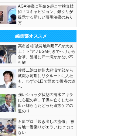
AGA治療に革命を起こす検査技
術「スキャビジョン」銀クリが
提示する新しい薄毛治療のあり
方
編集部オススメ
高市首相“被災地利用PV”が大炎
上！ ピアノBGM付きでヘリから
合掌、酷暑に汗一滴かかない不
可解
佐藤二朗は信州大経済学部から
就職氷河期にリクルートに入社
も、わずか1日で辞めて役者の道
へ
強いショック状態の清水アキラ
に心配の声…子供を亡くした神
田正輝らもたどった遺族ケアの
道のり
石原プロ「炊き出しの流儀」 被
災地一番乗りがエラいわけでは
ない