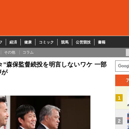
フ
経済
健康
コミック
競馬
公営競技
書籍
その他
コラム
満々”森保監督続投を明言しないワケ 一部
声が
1
2