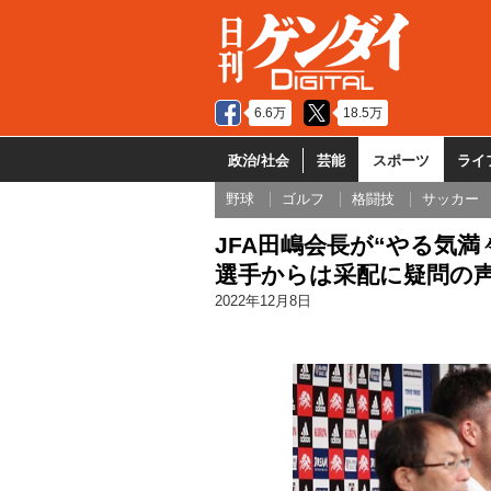
6.6万
18.5万
政治/社会
芸能
スポーツ
ライ
野球
ゴルフ
格闘技
サッカー
JFA田嶋会長が“やる気
選手からは采配に疑問の
2022年12月8日