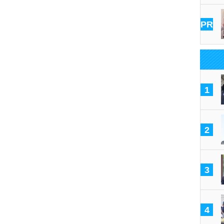
PR
1
2
3
4