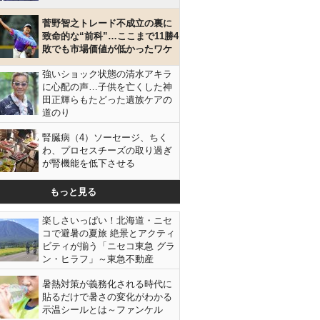
菅野智之トレード不成立の裏に
致命的な“前科”…ここまで11勝4
敗でも市場価値が低かったワケ
強いショック状態の清水アキラ
に心配の声…子供を亡くした神
田正輝らもたどった遺族ケアの
道のり
腎臓病（4）ソーセージ、ちく
わ、プロセスチーズの取り過ぎ
が腎機能を低下させる
森保監督に物足りなさが…（帰国した吉田主将らの日本代表＝7
もっと見る
日、成田）／（Ｃ）日刊ゲンダイ
楽しさいっぱい！北海道・ニセ
コで避暑の夏旅 絶景とアクティ
ビティが揃う「ニセコ東急 グラ
ン・ヒラフ」～東急不動産
暑熱対策が義務化される時代に
貼るだけで暑さの変化がわかる
示温シールとは～ファンケル