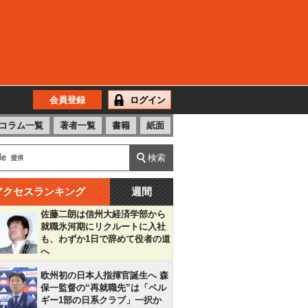
会員登録
ログイン
コラム一覧
著者一覧
書籍
紙面
アクセスランキング
週間
佐藤二朗は信州大経済学部から
就職氷河期にリクルートに入社
も、わずか1日で辞めて役者の道
へ
欧州初の日本人指揮官誕生へ 森
保一監督の“再就職先”は「ベル
ギー1部の日系クラブ」一択か