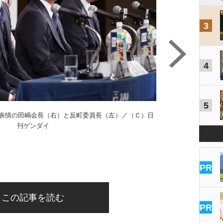
3
4
5
無表情の田嶋会長（右）と反町委員長（左）／（Ｃ）日
刊ゲンダイ
カウンターだけの
PR
この記事を読む
PR