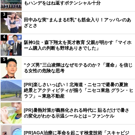
もハンデをはね返すポテンシャル十分
3
田中みな実“まんまるE乳”も筋金入り！アッパレのあ
ざとさ
4
阪神1位・森下翔太を英才教育 父親が明かす「マイホ
ーム購入の判断も野球ありきでした」
5
“クズ男”三山凌輝はなぜモテるのか？「運命」を信じ
る女性の危険な思考
[PR]楽しさいっぱい！北海道・ニセコで避暑の夏旅
絶景とアクティビティが揃う「ニセコ東急 グラン・ヒ
ラフ」～東急不動産
[PR]暑熱対策が義務化される時代に 貼るだけで暑さ
の変化がわかる示温シールとは～ファンケル
[PR]AGA治療に革命を起こす検査技術「スキャビジ