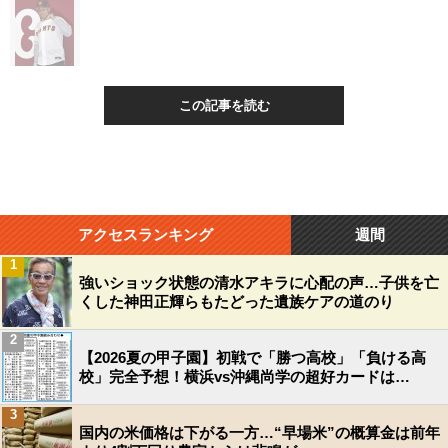
この記事を読む
アクセスランキング
週間
1
強いショック状態の清水アキラに心配の声…子供を亡
くした神田正輝らもたどった遺族ケアの道のり
2
【2026夏の甲子園】初戦で「勝つ高校」「負ける高
校」完全予想！横浜vs沖縄尚学の超好カードは…
3
国内の米価格は下がる一方…“早場米”の概算金は前年