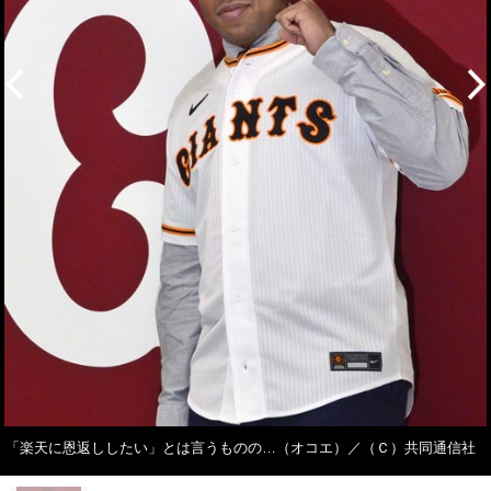
「楽天に恩返ししたい」とは言うものの…（オコエ）／（Ｃ）共同通信社