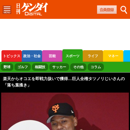
トピックス
政治・社会
芸能
スポーツ
ライフ
マネー
ボートレース
競輪
オートレース
野球
ゴルフ
格闘技
サッカー
その他
コラム
楽天からオコエを即戦力扱いで獲得…巨人全権タツノリじいさんの
「落ち葉搔き」