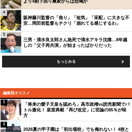
より4割下回り農家からは悲鳴が
4
阪神藤川監督の「焦り」「短気」「采配」に大きな不
安…岡田前監督もチクリ「崩れてる感じするわ」
5
三男・清水良太郎さん急死で清水アキラ沈痛…8年越
しの「父子再共演」が始まったばかりだった
もっとみる
編集部オススメ
1
「将来の愛子天皇を認めろ」高市政権vs読売新聞でバ
トル激化！ 皇室典範「再び改定」に世論の85％が味
方
2
2026夏の甲子園は「初出場校」でも侮れない！ 4校と