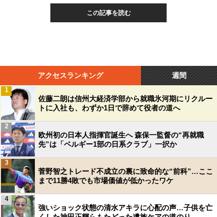
この記事を読む
アクセスランキング
週間
1
佐藤二朗は信州大経済学部から就職氷河期にリクルー
トに入社も、わずか1日で辞めて役者の道へ
2
欧州初の日本人指揮官誕生へ 森保一監督の“再就職
先”は「ベルギー1部の日系クラブ」一択か
3
菅野智之トレード不成立の裏に致命的な“前科”…ここ
まで11勝4敗でも市場価値が低かったワケ
4
強いショック状態の清水アキラに心配の声…子供を亡
くした神田正輝らもたどった遺族ケアの道のり