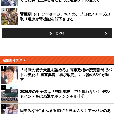
5
腎臓病（4）ソーセージ、ちくわ、プロセスチーズの
取り過ぎが腎機能を低下させる
もっとみる
編集部オススメ
1
「将来の愛子天皇を認めろ」高市政権vs読売新聞でバ
トル激化！ 皇室典範「再び改定」に世論の85％が味
方
2
2026夏の甲子園は「初出場校」でも侮れない！ 4校と
もハンデをはね返すポテンシャル十分
3
田中みな実“まんまるE乳”も筋金入り！アッパレのあ