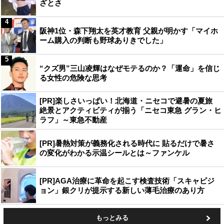
ざとさ
4
阪神1位・森下翔太を英才教育 父親が明かす「マイホ
ーム購入の判断も野球ありきでした」
5
“クズ男”三山凌輝はなぜモテるのか？「運命」を信じ
る女性の危険な思考
[PR]楽しさいっぱい！北海道・ニセコで避暑の夏旅
絶景とアクティビティが揃う「ニセコ東急 グラン・ヒ
ラフ」～東急不動産
[PR]暑熱対策が義務化される時代に 貼るだけで暑さ
の変化がわかる示温シールとは～ファンケル
[PR]AGA治療に革命を起こす検査技術「スキャビジ
ョン」銀クリが提示する新しい薄毛治療のあり方
もっとみる