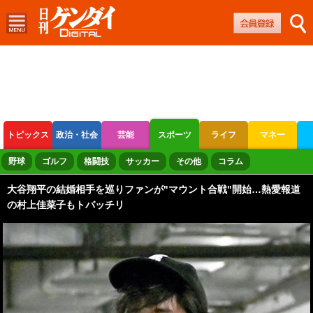
トピックス
政治・社会
芸能
スポーツ
ライフ
マネー
ボートレース
競輪
オートレース
野球
ゴルフ
格闘技
サッカー
その他
コラム
大谷翔平の結婚相手を巡りファンが"マウント合戦"開始…熱愛報道
の村上佳菜子もトバッチリ