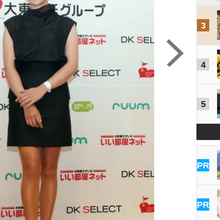
3
4
5
スラ
PR
PR