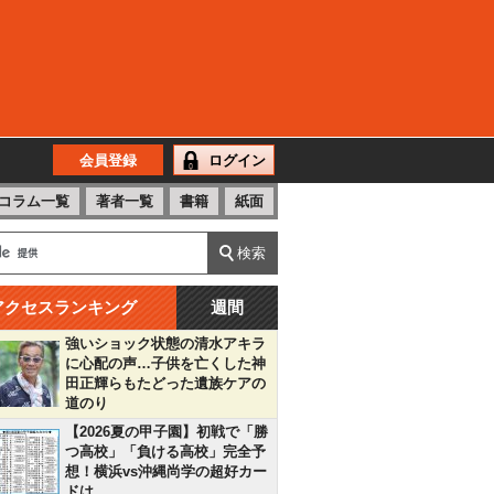
会員登録
ログイン
コラム一覧
著者一覧
書籍
紙面
アクセスランキング
週間
強いショック状態の清水アキラ
に心配の声…子供を亡くした神
田正輝らもたどった遺族ケアの
道のり
【2026夏の甲子園】初戦で「勝
つ高校」「負ける高校」完全予
想！横浜vs沖縄尚学の超好カー
ドは…