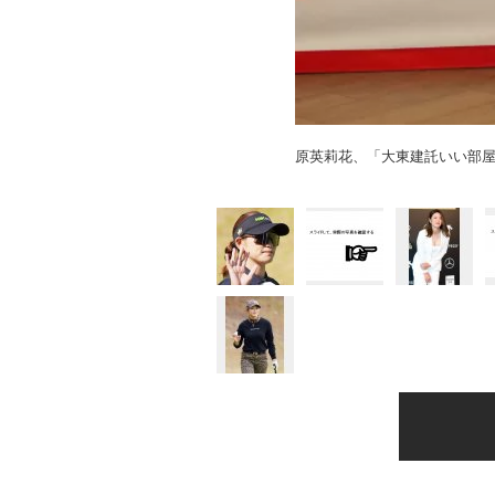
原英莉花、「大東建託いい部