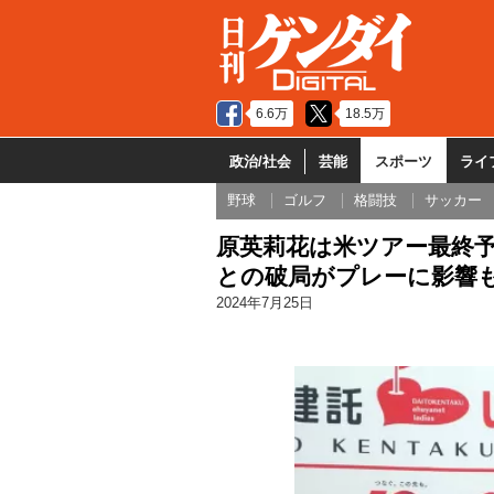
6.6万
18.5万
政治/社会
芸能
スポーツ
ライ
野球
ゴルフ
格闘技
サッカー
原英莉花は米ツアー最終
との破局がプレーに影響
2024年7月25日