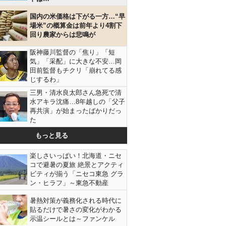
国内の米価格は下がる一方…“早
場米”の概算金は前年より4割下
回り農家からは悲鳴が
阪神藤川監督の「焦り」「短
気」「采配」に大きな不安…岡
田前監督もチクリ「崩れてる感
じするわ」
三男・清水良太郎さん急死で清
水アキラ沈痛…8年越しの「父子
再共演」が始まったばかりだっ
た
もっと見る
楽しさいっぱい！北海道・ニセ
イドして、さらにチェック！（Ｃ）日刊ゲンダイ
コで避暑の夏旅 絶景とアクティ
ビティが揃う「ニセコ東急 グラ
ン・ヒラフ」～東急不動産
暑熱対策が義務化される時代に
貼るだけで暑さの変化がわかる
示温シールとは～ファンケル