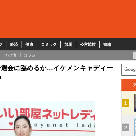
フ
経済
健康
コミック
競馬
公営競技
書籍
その他
コラム
予選会に臨めるか…イケメンキャディー
も
1
2