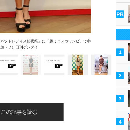
PR
屋ネツトレディス前夜祭」に「超ミニスカワンピ」で参
加（Ｃ）日刊ゲンダイ
1
2
3
この記事を読む
4