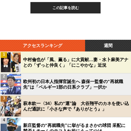
この記事を読む
アクセスランキング
週間
1
中村倫也が「風、薫る」に大貢献…妻・水卜麻美アナ
との「ずっと仲良く」「にこやかな」近況
2
欧州初の日本人指揮官誕生へ 森保一監督の“再就職
先”は「ベルギー1部の日系クラブ」一択か
3
萩本欽一〈34〉私の“運”論 大谷翔平のカネを使い込
んだ通訳に「小さな声で『ありがとう』」
4
新庄監督の“再就職先”に挙がるまさかの球団 采配に
賛否もチームのテコ入れ役にうってつけ