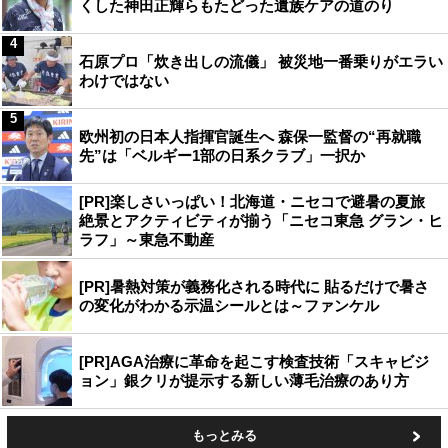
くした神田正輝らもたどった遺族ケアの道のり
4
石原プロ「炊き出しの流儀」 被災地一番乗りがエラい
わけではない
5
欧州初の日本人指揮官誕生へ 森保一監督の“再就職
先”は「ベルギー1部の日系クラブ」一択か
[PR]楽しさいっぱい！北海道・ニセコで避暑の夏旅
絶景とアクティビティが揃う「ニセコ東急 グラン・ヒ
ラフ」～東急不動産
[PR]暑熱対策が義務化される時代に 貼るだけで暑さ
の変化がわかる示温シールとは～ファンケル
[PR]AGA治療に革命を起こす検査技術「スキャビジ
ョン」銀クリが提示する新しい薄毛治療のあり方
もっとみる