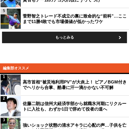
5
菅野智之トレード不成立の裏に致命的な“前科”…ここ
まで11勝4敗でも市場価値が低かったワケ
もっとみる
編集部オススメ
1
高市首相“被災地利用PV”が大炎上！ ピアノBGM付き
でヘリから合掌、酷暑に汗一滴かかない不可解
2
佐藤二朗は信州大経済学部から就職氷河期にリクルー
トに入社も、わずか1日で辞めて役者の道へ
3
強いショック状態の清水アキラに心配の声…子供を亡