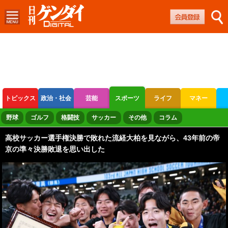
トピックス
政治・社会
芸能
スポーツ
ライフ
マネー
ボートレース
競輪
オートレース
野球
ゴルフ
格闘技
サッカー
その他
コラム
高校サッカー選手権決勝で敗れた流経大柏を見ながら、43年前の帝
京の準々決勝敗退を思い出した