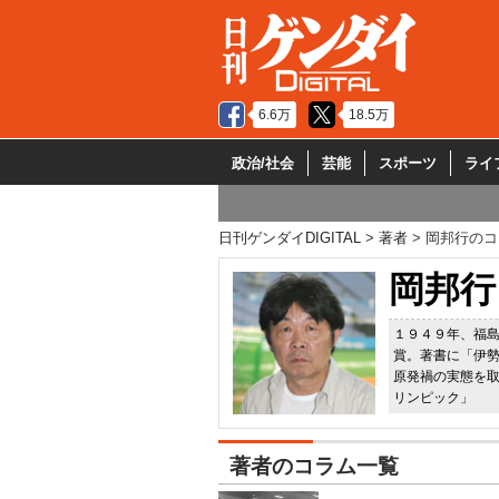
6.6万
18.5万
政治/社会
芸能
スポーツ
ライ
日刊ゲンダイDIGITAL
著者
岡邦行のコ
岡邦行
１９４９年、福
賞。著書に「伊
原発禍の実態を
リンピック」
著者のコラム一覧