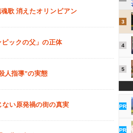
魂歌 消えたオリンピアン
3
ンピックの父」の正体
4
5
殺人指導”の実態
じない原発禍の街の真実
PR
PR