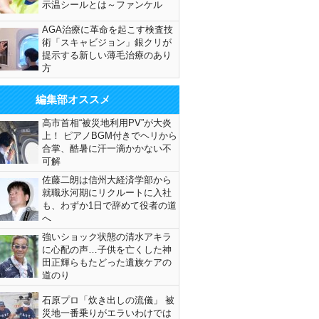
示温シールとは～ファンケル
AGA治療に革命を起こす検査技
術「スキャビジョン」銀クリが
提示する新しい薄毛治療のあり
方
編集部オススメ
高市首相“被災地利用PV”が大炎
上！ ピアノBGM付きでヘリから
合掌、酷暑に汗一滴かかない不
可解
佐藤二朗は信州大経済学部から
就職氷河期にリクルートに入社
も、わずか1日で辞めて役者の道
へ
強いショック状態の清水アキラ
に心配の声…子供を亡くした神
田正輝らもたどった遺族ケアの
道のり
石原プロ「炊き出しの流儀」 被
災地一番乗りがエラいわけでは