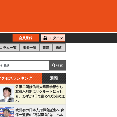
会員登録
ログイン
コラム一覧
著者一覧
書籍
紙面
アクセスランキング
週間
佐藤二朗は信州大経済学部から
就職氷河期にリクルートに入社
も、わずか1日で辞めて役者の道
へ
欧州初の日本人指揮官誕生へ 森
保一監督の“再就職先”は「ベル