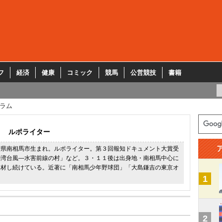
フ
経済
健康
コミック
競馬
公営競技
書籍
ラム
ルポライター
島県南相馬市生まれ。ルポライター。第３回報知ドキュメント大賞受
勢湾台風―水害前線の村」など。３・１１後は出身地・南相馬中心に
取材し続けている。近著に「南相馬少年野球団」「大島鎌吉の東京オ
1
2