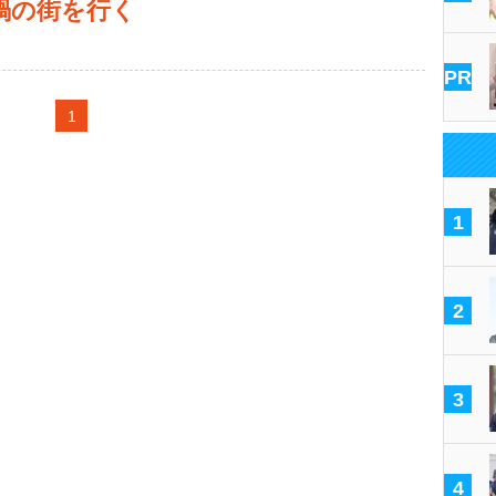
禍の街を行く
PR
1
1
2
3
4