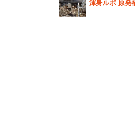
渾身ルポ 原発