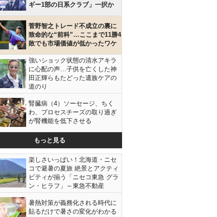
ギー1部の日系クラブ」一択か
菅野智之トレード不成立の裏に
致命的な“前科”…ここまで11勝4
敗でも市場価値が低かったワケ
強いショック状態の清水アキラ
に心配の声…子供を亡くした神
田正輝らもたどった遺族ケアの
道のり
腎臓病（4）ソーセージ、ちく
わ、プロセスチーズの取り過ぎ
が腎機能を低下させる
もっと見る
楽しさいっぱい！北海道・ニセ
コで避暑の夏旅 絶景とアクティ
ビティが揃う「ニセコ東急 グラ
ン・ヒラフ」～東急不動産
暑熱対策が義務化される時代に
貼るだけで暑さの変化がわかる