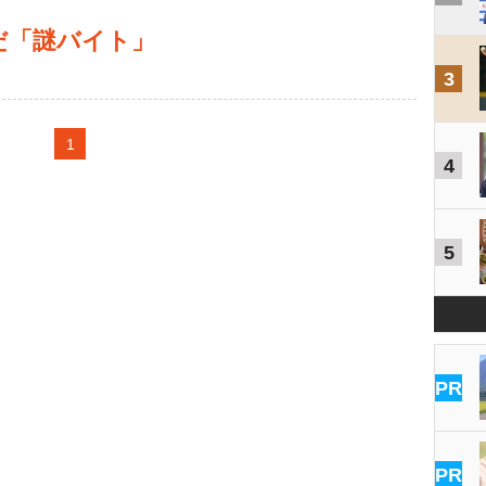
だ「謎バイト」
3
1
4
5
PR
PR