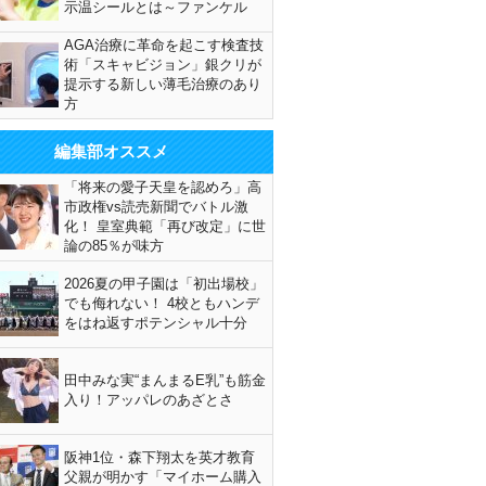
示温シールとは～ファンケル
AGA治療に革命を起こす検査技
術「スキャビジョン」銀クリが
提示する新しい薄毛治療のあり
方
編集部オススメ
「将来の愛子天皇を認めろ」高
市政権vs読売新聞でバトル激
化！ 皇室典範「再び改定」に世
論の85％が味方
2026夏の甲子園は「初出場校」
でも侮れない！ 4校ともハンデ
をはね返すポテンシャル十分
田中みな実“まんまるE乳”も筋金
入り！アッパレのあざとさ
阪神1位・森下翔太を英才教育
父親が明かす「マイホーム購入