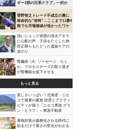
ギー1部の日系クラブ」一択か
菅野智之トレード不成立の裏に
致命的な“前科”…ここまで11勝4
敗でも市場価値が低かったワケ
強いショック状態の清水アキラ
に心配の声…子供を亡くした神
田正輝らもたどった遺族ケアの
道のり
腎臓病（4）ソーセージ、ちく
わ、プロセスチーズの取り過ぎ
が腎機能を低下させる
もっと見る
楽しさいっぱい！北海道・ニセ
コで避暑の夏旅 絶景とアクティ
ビティが揃う「ニセコ東急 グラ
ン・ヒラフ」～東急不動産
暑熱対策が義務化される時代に
貼るだけで暑さの変化がわかる