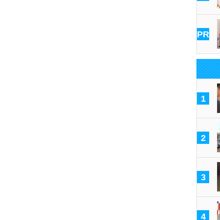
PR
1
2
3
4