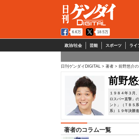
6.6万
18.5万
政治/社会
芸能
スポーツ
ライ
日刊ゲンダイDIGITAL
著者
前野悠介の
前野悠
１９８４年３月
ロスバー直撃」
ント」（ＴＢＳ
系）１９年決勝
著者のコラム一覧