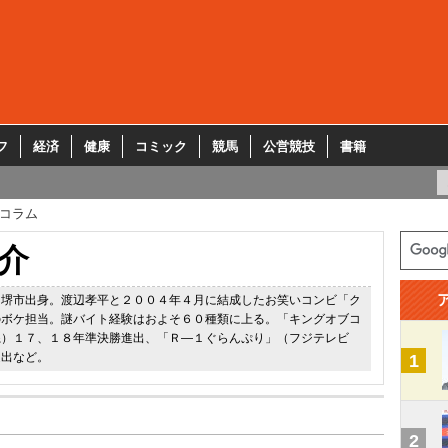
フ
経済
健康
コミック
競馬
公営競技
書籍
コラム
介
、堺市出身。渡辺孝平と２００４年４月に結成したお笑いコンビ「ク
のボケ担当。謎バイト経験はおよそ６０種類に上る。「キングオブコ
系）１７、１８年準決勝進出、「Ｒ―１ぐらんぷり」（フジテレビ
進出など。
1
2