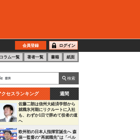
会員登録
ログイン
コラム一覧
著者一覧
書籍
紙面
アクセスランキング
週間
佐藤二朗は信州大経済学部から
就職氷河期にリクルートに入社
も、わずか1日で辞めて役者の道
へ
欧州初の日本人指揮官誕生へ 森
保一監督の“再就職先”は「ベル