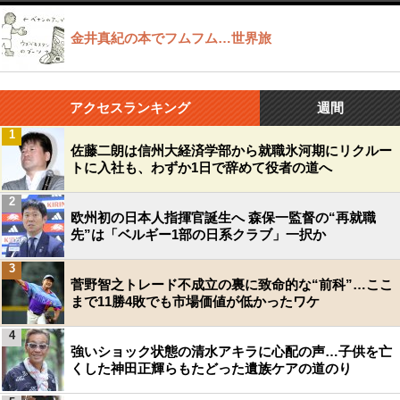
金井真紀の本でフムフム…世界旅
アクセスランキング
週間
1
佐藤二朗は信州大経済学部から就職氷河期にリクルー
トに入社も、わずか1日で辞めて役者の道へ
2
欧州初の日本人指揮官誕生へ 森保一監督の“再就職
先”は「ベルギー1部の日系クラブ」一択か
3
菅野智之トレード不成立の裏に致命的な“前科”…ここ
まで11勝4敗でも市場価値が低かったワケ
4
強いショック状態の清水アキラに心配の声…子供を亡
くした神田正輝らもたどった遺族ケアの道のり