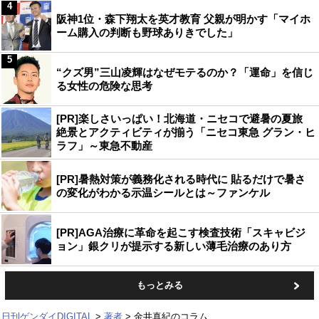
4
阪神1位・森下翔太を英才教育 父親が明かす「マイホ
ーム購入の判断も野球ありきでした」
5
“クズ男”三山凌輝はなぜモテるのか？「運命」を信じ
る女性の危険な思考
[PR]楽しさいっぱい！北海道・ニセコで避暑の夏旅
絶景とアクティビティが揃う「ニセコ東急 グラン・ヒ
ラフ」～東急不動産
[PR]暑熱対策が義務化される時代に 貼るだけで暑さ
の変化がわかる示温シールとは～ファンケル
[PR]AGA治療に革命を起こす検査技術「スキャビジ
ョン」銀クリが提示する新しい薄毛治療のあり方
もっとみる
日刊ゲンダイDIGITAL
著者
金井真紀のコラム