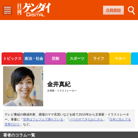
トピックス
政治・社会
芸能
スポーツ
ライフ
マネー
ボートレース
競輪
オートレース
金井真紀
文筆家・イラストレーター
テレビ番組の構成作家、酒場のママ見習いなどを経て2015年から文筆家・イラストレータ
ー。著書に「
世界はフムフムで満ちている
」「
パリのすてきなおじさん
」「
日本に住んでる
世界のひと
」など。
著者のコラム一覧