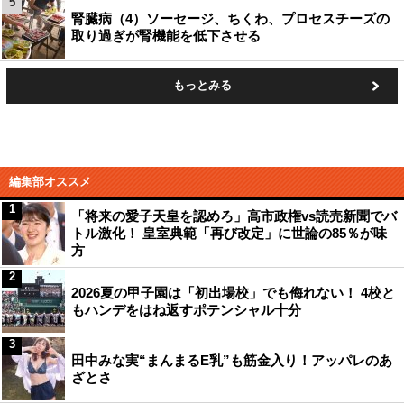
5
腎臓病（4）ソーセージ、ちくわ、プロセスチーズの
取り過ぎが腎機能を低下させる
もっとみる
編集部オススメ
1
「将来の愛子天皇を認めろ」高市政権vs読売新聞でバ
トル激化！ 皇室典範「再び改定」に世論の85％が味
方
2
2026夏の甲子園は「初出場校」でも侮れない！ 4校と
もハンデをはね返すポテンシャル十分
3
田中みな実“まんまるE乳”も筋金入り！アッパレのあ
ざとさ