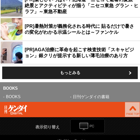
絶景とアクティビティが揃う「ニセコ東急 グラン・ヒ
ラフ」～東急不動産
[PR]暑熱対策が義務化される時代に 貼るだけで暑さ
の変化がわかる示温シールとは～ファンケル
[PR]AGA治療に革命を起こす検査技術「スキャビジ
ョン」銀クリが提示する新しい薄毛治療のあり方
もっとみる
BOOKS
BOOKS
日刊ゲンダイの書籍
表示切り替え