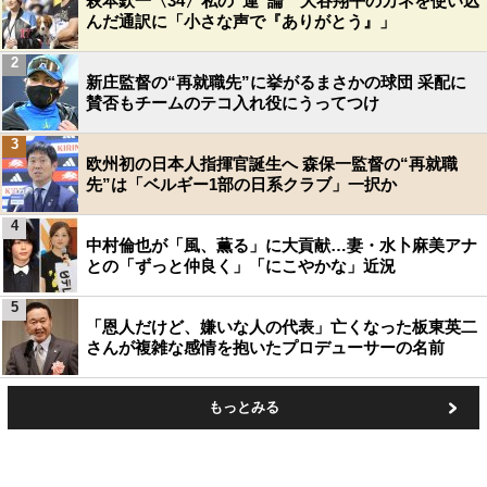
萩本欽一〈34〉私の“運”論 大谷翔平のカネを使い込
んだ通訳に「小さな声で『ありがとう』」
2
新庄監督の“再就職先”に挙がるまさかの球団 采配に
賛否もチームのテコ入れ役にうってつけ
3
欧州初の日本人指揮官誕生へ 森保一監督の“再就職
先”は「ベルギー1部の日系クラブ」一択か
4
中村倫也が「風、薫る」に大貢献…妻・水卜麻美アナ
との「ずっと仲良く」「にこやかな」近況
5
「恩人だけど、嫌いな人の代表」亡くなった板東英二
さんが複雑な感情を抱いたプロデューサーの名前
もっとみる