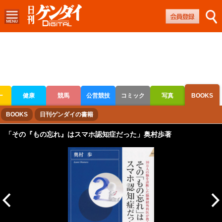
ー
健康
競馬
公営競技
コミック
写真
BOOKS
ボートレース
競輪
オートレース
BOOKS
日刊ゲンダイの書籍
「その『もの忘れ』はスマホ認知症だった」奥村歩著