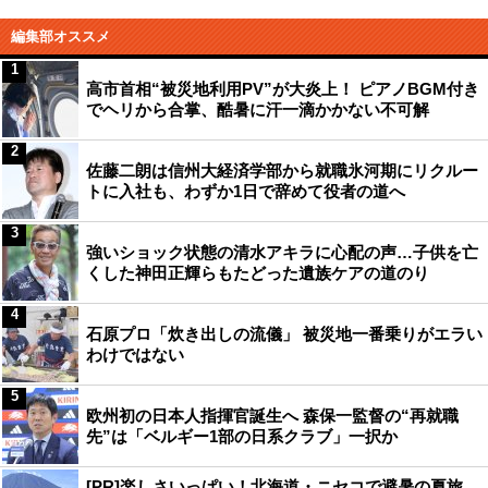
編集部オススメ
1
高市首相“被災地利用PV”が大炎上！ ピアノBGM付き
でヘリから合掌、酷暑に汗一滴かかない不可解
2
佐藤二朗は信州大経済学部から就職氷河期にリクルー
トに入社も、わずか1日で辞めて役者の道へ
3
強いショック状態の清水アキラに心配の声…子供を亡
くした神田正輝らもたどった遺族ケアの道のり
4
石原プロ「炊き出しの流儀」 被災地一番乗りがエラい
わけではない
5
欧州初の日本人指揮官誕生へ 森保一監督の“再就職
先”は「ベルギー1部の日系クラブ」一択か
[PR]楽しさいっぱい！北海道・ニセコで避暑の夏旅