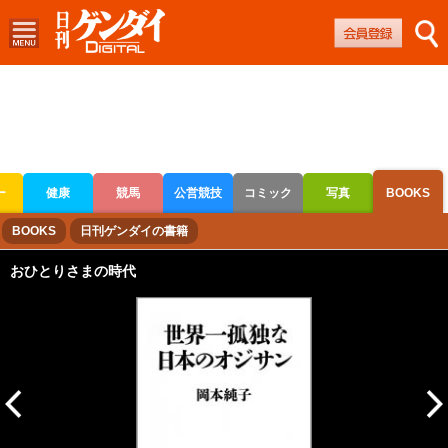
ー
健康
競馬
公営競技
コミック
写真
BOOKS
ボートレース
競輪
オートレース
BOOKS
日刊ゲンダイの書籍
おひとりさまの時代