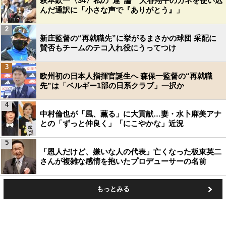
萩本欽一〈34〉私の“運”論 大谷翔平のカネを使い込
んだ通訳に「小さな声で『ありがとう』」
2
新庄監督の“再就職先”に挙がるまさかの球団 采配に
賛否もチームのテコ入れ役にうってつけ
3
欧州初の日本人指揮官誕生へ 森保一監督の“再就職
先”は「ベルギー1部の日系クラブ」一択か
4
中村倫也が「風、薫る」に大貢献…妻・水卜麻美アナ
との「ずっと仲良く」「にこやかな」近況
5
「恩人だけど、嫌いな人の代表」亡くなった板東英二
さんが複雑な感情を抱いたプロデューサーの名前
もっとみる