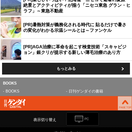
絶景とアクティビティが揃う「ニセコ東急 グラン・ヒ
ラフ」～東急不動産
[PR]暑熱対策が義務化される時代に 貼るだけで暑さ
の変化がわかる示温シールとは～ファンケル
[PR]AGA治療に革命を起こす検査技術「スキャビジ
ョン」銀クリが提示する新しい薄毛治療のあり方
もっとみる
BOOKS
BOOKS
日刊ゲンダイの書籍
表示切り替え