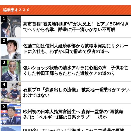
編集部オススメ
1
高市首相“被災地利用PV”が大炎上！ ピアノBGM付き
でヘリから合掌、酷暑に汗一滴かかない不可解
2
佐藤二朗は信州大経済学部から就職氷河期にリクルー
トに入社も、わずか1日で辞めて役者の道へ
3
強いショック状態の清水アキラに心配の声…子供を亡
くした神田正輝らもたどった遺族ケアの道のり
4
石原プロ「炊き出しの流儀」 被災地一番乗りがエラい
わけではない
5
欧州初の日本人指揮官誕生へ 森保一監督の“再就職
先”は「ベルギー1部の日系クラブ」一択か
[PR]楽しさいっぱい！北海道・ニセコで避暑の夏旅