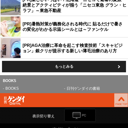
絶景とアクティビティが揃う「ニセコ東急 グラン・ヒ
ラフ」～東急不動産
[PR]暑熱対策が義務化される時代に 貼るだけで暑さ
の変化がわかる示温シールとは～ファンケル
[PR]AGA治療に革命を起こす検査技術「スキャビジ
ョン」銀クリが提示する新しい薄毛治療のあり方
もっとみる
BOOKS
BOOKS
日刊ゲンダイの書籍
表示切り替え