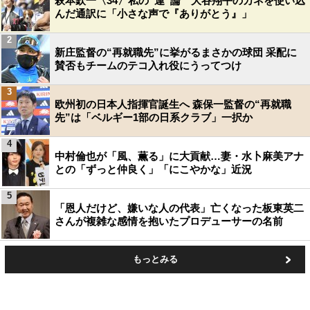
萩本欽一〈34〉私の“運”論 大谷翔平のカネを使い込
んだ通訳に「小さな声で『ありがとう』」
2
新庄監督の“再就職先”に挙がるまさかの球団 采配に
賛否もチームのテコ入れ役にうってつけ
3
欧州初の日本人指揮官誕生へ 森保一監督の“再就職
先”は「ベルギー1部の日系クラブ」一択か
4
中村倫也が「風、薫る」に大貢献…妻・水卜麻美アナ
との「ずっと仲良く」「にこやかな」近況
5
「恩人だけど、嫌いな人の代表」亡くなった板東英二
さんが複雑な感情を抱いたプロデューサーの名前
もっとみる