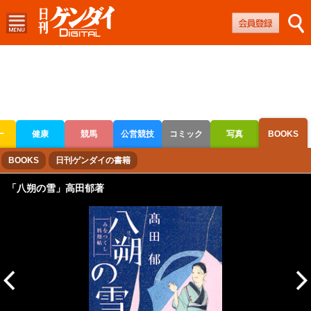
ー
健康
競馬
公営競技
コミック
写真
BOOKS
ボートレース
競輪
オートレース
BOOKS
日刊ゲンダイの書籍
「八朔の雪」高田郁著