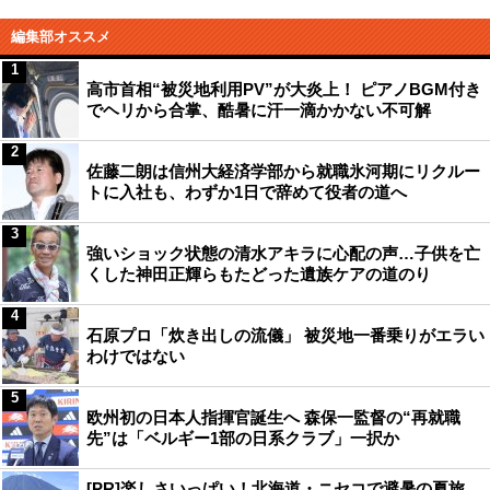
編集部オススメ
1
高市首相“被災地利用PV”が大炎上！ ピアノBGM付き
でヘリから合掌、酷暑に汗一滴かかない不可解
2
佐藤二朗は信州大経済学部から就職氷河期にリクルー
トに入社も、わずか1日で辞めて役者の道へ
3
強いショック状態の清水アキラに心配の声…子供を亡
くした神田正輝らもたどった遺族ケアの道のり
4
石原プロ「炊き出しの流儀」 被災地一番乗りがエラい
わけではない
5
欧州初の日本人指揮官誕生へ 森保一監督の“再就職
先”は「ベルギー1部の日系クラブ」一択か
[PR]楽しさいっぱい！北海道・ニセコで避暑の夏旅