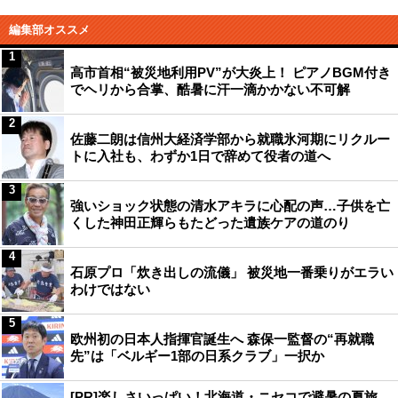
編集部オススメ
1
高市首相“被災地利用PV”が大炎上！ ピアノBGM付き
でヘリから合掌、酷暑に汗一滴かかない不可解
2
佐藤二朗は信州大経済学部から就職氷河期にリクルー
トに入社も、わずか1日で辞めて役者の道へ
3
強いショック状態の清水アキラに心配の声…子供を亡
くした神田正輝らもたどった遺族ケアの道のり
4
石原プロ「炊き出しの流儀」 被災地一番乗りがエラい
わけではない
5
欧州初の日本人指揮官誕生へ 森保一監督の“再就職
先”は「ベルギー1部の日系クラブ」一択か
[PR]楽しさいっぱい！北海道・ニセコで避暑の夏旅