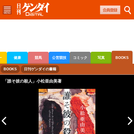
ー
健康
競馬
公営競技
コミック
写真
BOOKS
ボートレース
競輪
オートレース
BOOKS
日刊ゲンダイの書籍
「誰そ彼の殺人」小松亜由美著