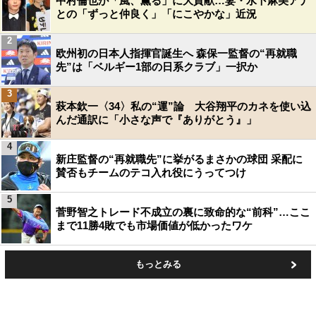
中村倫也が「風、薫る」に大貢献…妻・水卜麻美アナ
との「ずっと仲良く」「にこやかな」近況
2
欧州初の日本人指揮官誕生へ 森保一監督の“再就職
先”は「ベルギー1部の日系クラブ」一択か
3
萩本欽一〈34〉私の“運”論 大谷翔平のカネを使い込
んだ通訳に「小さな声で『ありがとう』」
4
新庄監督の“再就職先”に挙がるまさかの球団 采配に
賛否もチームのテコ入れ役にうってつけ
5
菅野智之トレード不成立の裏に致命的な“前科”…ここ
まで11勝4敗でも市場価値が低かったワケ
もっとみる