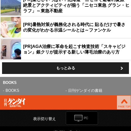
絶景とアクティビティが揃う「ニセコ東急 グラン・ヒ
ラフ」～東急不動産
[PR]暑熱対策が義務化される時代に 貼るだけで暑さ
の変化がわかる示温シールとは～ファンケル
[PR]AGA治療に革命を起こす検査技術「スキャビジ
ョン」銀クリが提示する新しい薄毛治療のあり方
もっとみる
BOOKS
BOOKS
日刊ゲンダイの書籍
表示切り替え