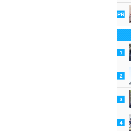
PR
1
2
3
4