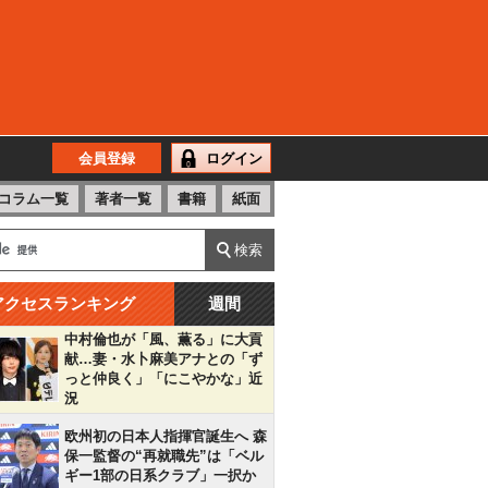
会員登録
ログイン
コラム一覧
著者一覧
書籍
紙面
アクセスランキング
週間
中村倫也が「風、薫る」に大貢
献…妻・水卜麻美アナとの「ず
っと仲良く」「にこやかな」近
況
欧州初の日本人指揮官誕生へ 森
保一監督の“再就職先”は「ベル
ギー1部の日系クラブ」一択か