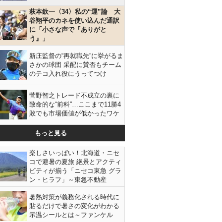
萩本欽一〈34〉私の“運”論 大
谷翔平のカネを使い込んだ通訳
に「小さな声で『ありがと
う』」
新庄監督の“再就職先”に挙がるま
さかの球団 采配に賛否もチーム
のテコ入れ役にうってつけ
菅野智之トレード不成立の裏に
致命的な“前科”…ここまで11勝4
敗でも市場価値が低かったワケ
もっと見る
楽しさいっぱい！北海道・ニセ
コで避暑の夏旅 絶景とアクティ
ビティが揃う「ニセコ東急 グラ
ン・ヒラフ」～東急不動産
暑熱対策が義務化される時代に
貼るだけで暑さの変化がわかる
示温シールとは～ファンケル