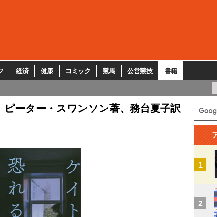
フ
経済
健康
コミック
競馬
公営競技
書籍
」ピーター・スワンソン著、務台夏子訳
1
2