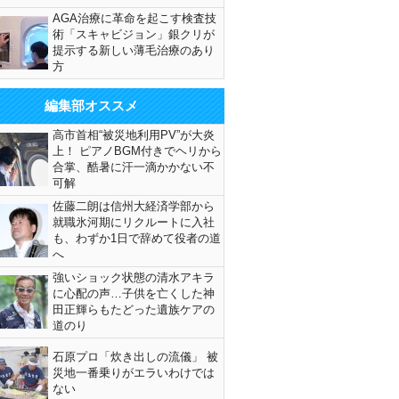
AGA治療に革命を起こす検査技
術「スキャビジョン」銀クリが
提示する新しい薄毛治療のあり
方
編集部オススメ
高市首相“被災地利用PV”が大炎
上！ ピアノBGM付きでヘリから
合掌、酷暑に汗一滴かかない不
可解
佐藤二朗は信州大経済学部から
就職氷河期にリクルートに入社
も、わずか1日で辞めて役者の道
へ
強いショック状態の清水アキラ
に心配の声…子供を亡くした神
田正輝らもたどった遺族ケアの
道のり
石原プロ「炊き出しの流儀」 被
災地一番乗りがエラいわけでは
ない