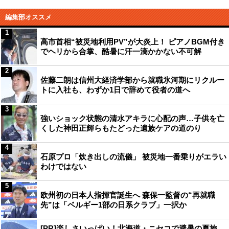
編集部オススメ
1
高市首相“被災地利用PV”が大炎上！ ピアノBGM付き
でヘリから合掌、酷暑に汗一滴かかない不可解
2
佐藤二朗は信州大経済学部から就職氷河期にリクルー
トに入社も、わずか1日で辞めて役者の道へ
3
強いショック状態の清水アキラに心配の声…子供を亡
くした神田正輝らもたどった遺族ケアの道のり
4
石原プロ「炊き出しの流儀」 被災地一番乗りがエラい
わけではない
5
欧州初の日本人指揮官誕生へ 森保一監督の“再就職
先”は「ベルギー1部の日系クラブ」一択か
[PR]楽しさいっぱい！北海道・ニセコで避暑の夏旅