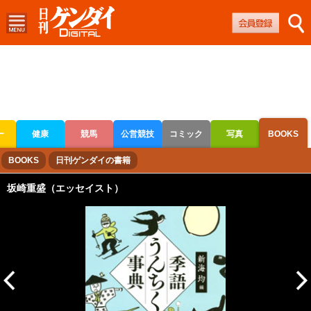
ー
健康
競馬
公営競技
コミック
写真
BOOKS
ボートレース
競輪
オートレース
BOOKS
日刊ゲンダイの書籍
坂崎重盛（エッセイスト）