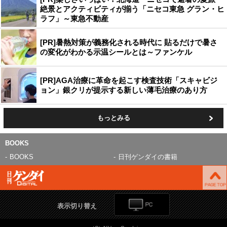
絶景とアクティビティが揃う「ニセコ東急 グラン・ヒ
ラフ」～東急不動産
[PR]暑熱対策が義務化される時代に 貼るだけで暑さ
の変化がわかる示温シールとは～ファンケル
[PR]AGA治療に革命を起こす検査技術「スキャビジ
ョン」銀クリが提示する新しい薄毛治療のあり方
もっとみる
BOOKS
BOOKS
日刊ゲンダイの書籍
表示切り替え