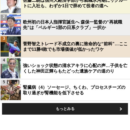
佐藤二朗は信州大経済学部から就職氷河期にリクルー
トに入社も、わずか1日で辞めて役者の道へ
2
欧州初の日本人指揮官誕生へ 森保一監督の“再就職
先”は「ベルギー1部の日系クラブ」一択か
3
菅野智之トレード不成立の裏に致命的な“前科”…ここ
まで11勝4敗でも市場価値が低かったワケ
4
強いショック状態の清水アキラに心配の声…子供を亡
くした神田正輝らもたどった遺族ケアの道のり
5
腎臓病（4）ソーセージ、ちくわ、プロセスチーズの
取り過ぎが腎機能を低下させる
もっとみる