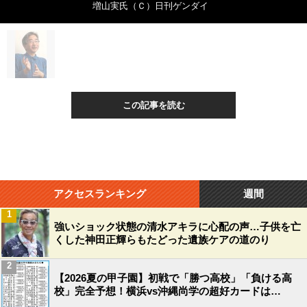
増山実氏（Ｃ）日刊ゲンダイ
この記事を読む
アクセスランキング
週間
1
強いショック状態の清水アキラに心配の声…子供を亡
くした神田正輝らもたどった遺族ケアの道のり
2
【2026夏の甲子園】初戦で「勝つ高校」「負ける高
校」完全予想！横浜vs沖縄尚学の超好カードは…