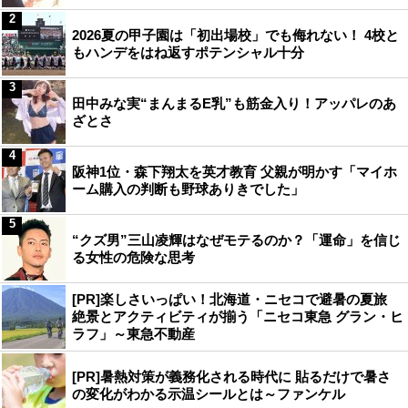
2
2026夏の甲子園は「初出場校」でも侮れない！ 4校と
もハンデをはね返すポテンシャル十分
3
田中みな実“まんまるE乳”も筋金入り！アッパレのあ
ざとさ
4
阪神1位・森下翔太を英才教育 父親が明かす「マイホ
ーム購入の判断も野球ありきでした」
5
“クズ男”三山凌輝はなぜモテるのか？「運命」を信じ
る女性の危険な思考
[PR]楽しさいっぱい！北海道・ニセコで避暑の夏旅
絶景とアクティビティが揃う「ニセコ東急 グラン・ヒ
ラフ」～東急不動産
[PR]暑熱対策が義務化される時代に 貼るだけで暑さ
の変化がわかる示温シールとは～ファンケル