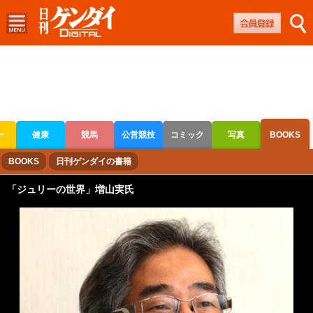
ー
健康
競馬
公営競技
コミック
写真
BOOKS
ボートレース
競輪
オートレース
BOOKS
日刊ゲンダイの書籍
「ジュリーの世界」増山実氏