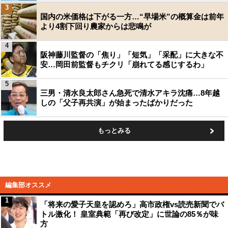
3
国内の米価格は下がる一方…“早場米”の概算金は前年
より4割下回り農家からは悲鳴が
4
阪神藤川監督の「焦り」「短気」「采配」に大きな不
安…岡田前監督もチクリ「崩れてる感じするわ」
5
三男・清水良太郎さん急死で清水アキラ沈痛…8年越
しの「父子再共演」が始まったばかりだった
もっとみる
編集部オススメ
1
「将来の愛子天皇を認めろ」高市政権vs読売新聞でバ
トル激化！ 皇室典範「再び改定」に世論の85％が味
方