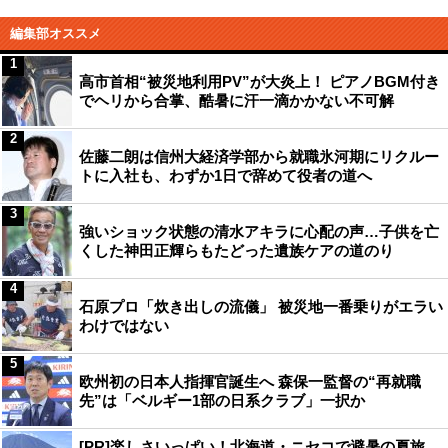
編集部オススメ
1
高市首相“被災地利用PV”が大炎上！ ピアノBGM付き
でヘリから合掌、酷暑に汗一滴かかない不可解
2
佐藤二朗は信州大経済学部から就職氷河期にリクルー
トに入社も、わずか1日で辞めて役者の道へ
3
強いショック状態の清水アキラに心配の声…子供を亡
くした神田正輝らもたどった遺族ケアの道のり
4
石原プロ「炊き出しの流儀」 被災地一番乗りがエラい
わけではない
5
欧州初の日本人指揮官誕生へ 森保一監督の“再就職
先”は「ベルギー1部の日系クラブ」一択か
[PR]楽しさいっぱい！北海道・ニセコで避暑の夏旅