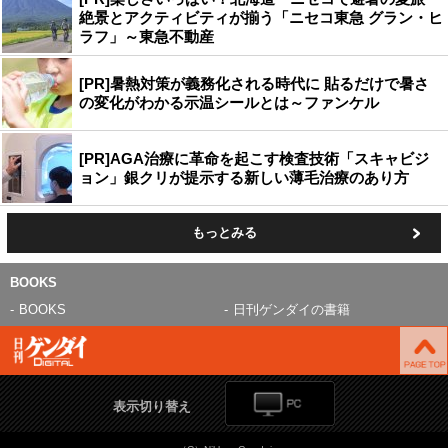
絶景とアクティビティが揃う「ニセコ東急 グラン・ヒ
ラフ」～東急不動産
[PR]暑熱対策が義務化される時代に 貼るだけで暑さ
の変化がわかる示温シールとは～ファンケル
[PR]AGA治療に革命を起こす検査技術「スキャビジ
ョン」銀クリが提示する新しい薄毛治療のあり方
もっとみる
BOOKS
BOOKS
日刊ゲンダイの書籍
表示切り替え