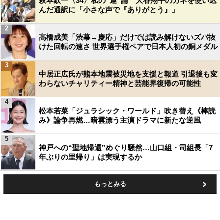
萩本欽一〈34〉私の“運”論 大谷翔平のカネを使い込
んだ通訳に「小さな声で『ありがとう』」
2
高橋成美「渋幕→慶応」だけでは読み解けないズバ抜
けた回転の速さ 世界選手権ペアで日本人初の銅メダル
3
中居正広氏が熊本地震被災地を支援と報道 引退後も変
わらないチャリティー精神と芸能界復帰の可能性
4
松本若菜「ジュラシック・ワールド」吹き替え《棒読
み》論争再燃…暗雲漂う主演ドラマに新たな逆風
5
神戸への“聖地帰還”めぐり騒然…山口組・司組長「7
年ぶりの里帰り」は実現するか
もっとみる