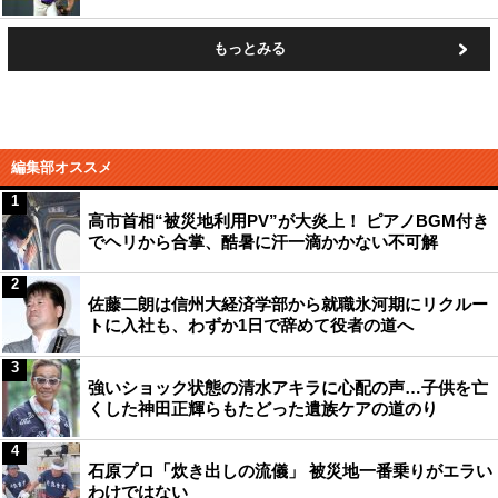
もっとみる
編集部オススメ
1
高市首相“被災地利用PV”が大炎上！ ピアノBGM付き
でヘリから合掌、酷暑に汗一滴かかない不可解
2
佐藤二朗は信州大経済学部から就職氷河期にリクルー
トに入社も、わずか1日で辞めて役者の道へ
3
強いショック状態の清水アキラに心配の声…子供を亡
くした神田正輝らもたどった遺族ケアの道のり
4
石原プロ「炊き出しの流儀」 被災地一番乗りがエラい
わけではない