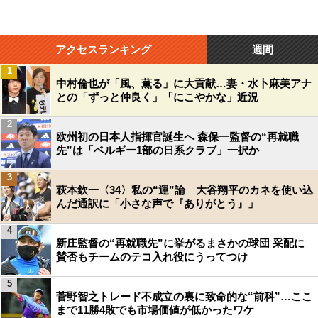
アクセスランキング
週間
1
中村倫也が「風、薫る」に大貢献…妻・水卜麻美アナ
との「ずっと仲良く」「にこやかな」近況
2
欧州初の日本人指揮官誕生へ 森保一監督の“再就職
先”は「ベルギー1部の日系クラブ」一択か
3
萩本欽一〈34〉私の“運”論 大谷翔平のカネを使い込
んだ通訳に「小さな声で『ありがとう』」
4
新庄監督の“再就職先”に挙がるまさかの球団 采配に
賛否もチームのテコ入れ役にうってつけ
5
菅野智之トレード不成立の裏に致命的な“前科”…ここ
まで11勝4敗でも市場価値が低かったワケ