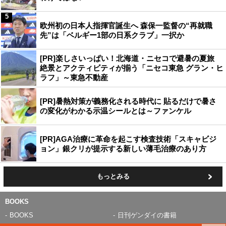
5
欧州初の日本人指揮官誕生へ 森保一監督の“再就職
先”は「ベルギー1部の日系クラブ」一択か
[PR]楽しさいっぱい！北海道・ニセコで避暑の夏旅
絶景とアクティビティが揃う「ニセコ東急 グラン・ヒ
ラフ」～東急不動産
[PR]暑熱対策が義務化される時代に 貼るだけで暑さ
の変化がわかる示温シールとは～ファンケル
[PR]AGA治療に革命を起こす検査技術「スキャビジ
ョン」銀クリが提示する新しい薄毛治療のあり方
もっとみる
BOOKS
BOOKS
日刊ゲンダイの書籍