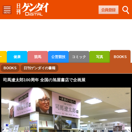
ー
健康
競馬
公営競技
コミック
写真
BOOKS
ボートレース
競輪
オートレース
BOOKS
日刊ゲンダイの書籍
司馬遼太郎100周年 全国の旭屋書店で企画展