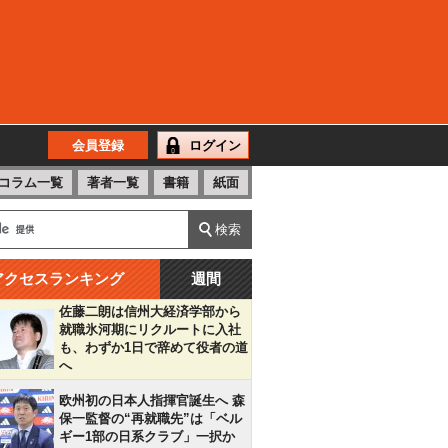
会員登録
ログイン
コラム一覧
著者一覧
書籍
紙面
アクセスランキング
週間
佐藤二朗は信州大経済学部から
就職氷河期にリクルートに入社
も、わずか1日で辞めて役者の道
へ
欧州初の日本人指揮官誕生へ 森
保一監督の“再就職先”は「ベル
ギー1部の日系クラブ」一択か