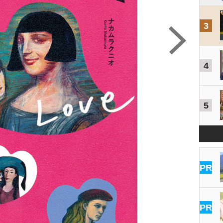
3
4
5
PR
PR