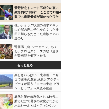
菅野智之トレード不成立の裏に
致命的な“前科”…ここまで11勝4
敗でも市場価値が低かったワケ
強いショック状態の清水アキラ
に心配の声…子供を亡くした神
田正輝らもたどった遺族ケアの
道のり
腎臓病（4）ソーセージ、ちく
わ、プロセスチーズの取り過ぎ
が腎機能を低下させる
もっと見る
楽しさいっぱい！北海道・ニセ
コで避暑の夏旅 絶景とアクティ
ビティが揃う「ニセコ東急 グラ
ン・ヒラフ」～東急不動産
暑熱対策が義務化される時代に
貼るだけで暑さの変化がわかる
示温シールとは～ファンケル