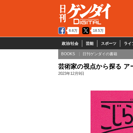
6.6万
18.5万
政治/社会
芸能
スポーツ
ライ
BOOKS
日刊ゲンダイの書籍
芸術家の視点から探る ア
2023年12月9日