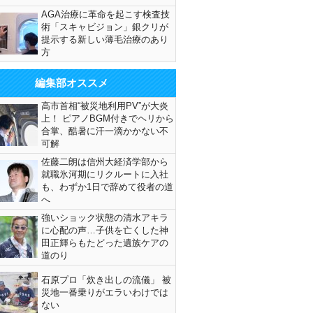
AGA治療に革命を起こす検査技
術「スキャビジョン」銀クリが
提示する新しい薄毛治療のあり
方
編集部オススメ
高市首相“被災地利用PV”が大炎
上！ ピアノBGM付きでヘリから
合掌、酷暑に汗一滴かかない不
可解
佐藤二朗は信州大経済学部から
就職氷河期にリクルートに入社
も、わずか1日で辞めて役者の道
へ
強いショック状態の清水アキラ
に心配の声…子供を亡くした神
田正輝らもたどった遺族ケアの
道のり
石原プロ「炊き出しの流儀」 被
災地一番乗りがエラいわけでは
ない