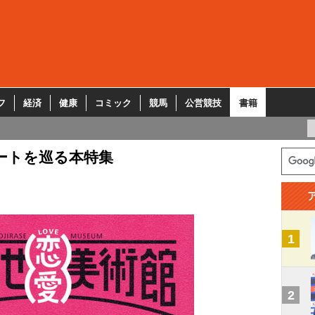
フ
経済
健康
コミック
競馬
公営競技
書籍
ートを巡る本特集
1
2