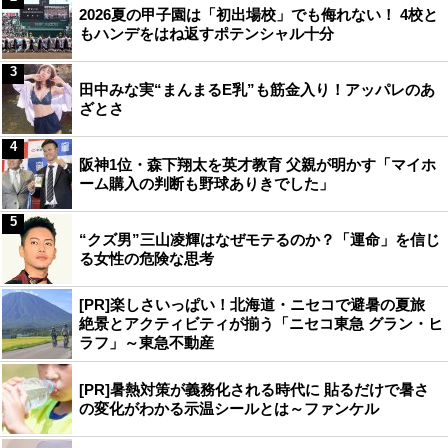
2026夏の甲子園は「初出場校」でも侮れない！ 4校と
もハンデをはね返すポテンシャル十分
3
田中みな実“まんまるE乳”も筋金入り！アッパレのあ
ざとさ
4
阪神1位・森下翔太を英才教育 父親が明かす「マイホ
ーム購入の判断も野球ありきでした」
5
“クズ男”三山凌輝はなぜモテるのか？「運命」を信じ
る女性の危険な思考
[PR]楽しさいっぱい！北海道・ニセコで避暑の夏旅
絶景とアクティビティが揃う「ニセコ東急 グラン・ヒ
ラフ」～東急不動産
[PR]暑熱対策が義務化される時代に 貼るだけで暑さ
の変化がわかる示温シールとは～ファンケル