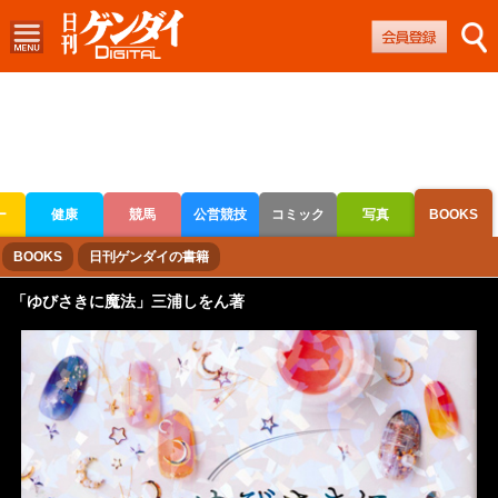
ー
健康
競馬
公営競技
コミック
写真
BOOKS
ボートレース
競輪
オートレース
BOOKS
日刊ゲンダイの書籍
「ゆびさきに魔法」三浦しをん著