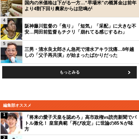
国内の米価格は下がる一方…“早場米”の概算金は前年
より4割下回り農家からは悲鳴が
4
阪神藤川監督の「焦り」「短気」「采配」に大きな不
安…岡田前監督もチクリ「崩れてる感じするわ」
5
三男・清水良太郎さん急死で清水アキラ沈痛…8年越
しの「父子再共演」が始まったばかりだった
もっとみる
編集部オススメ
1
「将来の愛子天皇を認めろ」高市政権vs読売新聞でバ
トル激化！ 皇室典範「再び改定」に世論の85％が味
方
2