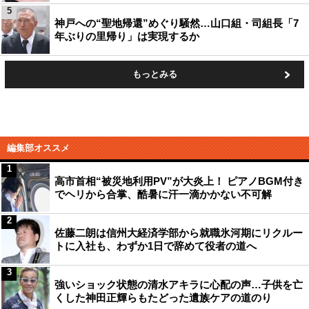
5
神戸への“聖地帰還”めぐり騒然…山口組・司組長「7
年ぶりの里帰り」は実現するか
もっとみる
編集部オススメ
1
高市首相“被災地利用PV”が大炎上！ ピアノBGM付き
でヘリから合掌、酷暑に汗一滴かかない不可解
2
佐藤二朗は信州大経済学部から就職氷河期にリクルー
トに入社も、わずか1日で辞めて役者の道へ
3
強いショック状態の清水アキラに心配の声…子供を亡
くした神田正輝らもたどった遺族ケアの道のり