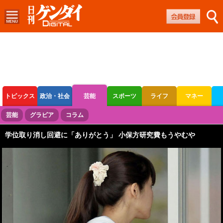
トピックス
政治・社会
芸能
スポーツ
ライフ
マネー
ボートレース
競輪
オートレース
芸能
グラビア
コラム
学位取り消し回避に「ありがとう」 小保方研究費もうやむや