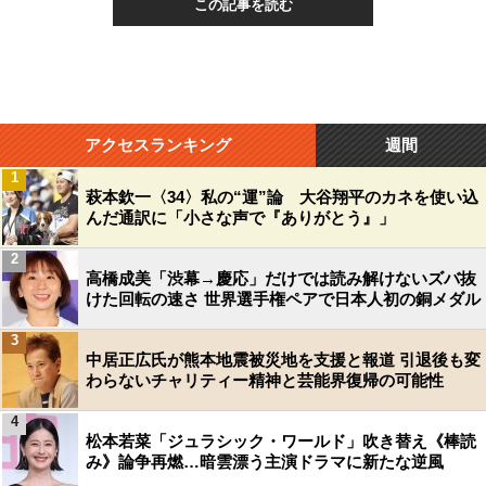
この記事を読む
アクセスランキング
週間
1
萩本欽一〈34〉私の“運”論 大谷翔平のカネを使い込
んだ通訳に「小さな声で『ありがとう』」
2
高橋成美「渋幕→慶応」だけでは読み解けないズバ抜
けた回転の速さ 世界選手権ペアで日本人初の銅メダル
3
中居正広氏が熊本地震被災地を支援と報道 引退後も変
わらないチャリティー精神と芸能界復帰の可能性
4
松本若菜「ジュラシック・ワールド」吹き替え《棒読
み》論争再燃…暗雲漂う主演ドラマに新たな逆風