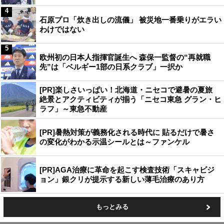
4
石原プロ「炊き出しの流儀」 被災地一番乗りがエラい
わけではない
5
欧州初の日本人指揮官誕生へ 森保一監督の“再就職
先”は「ベルギー1部の日系クラブ」一択か
[PR]楽しさいっぱい！北海道・ニセコで避暑の夏旅
絶景とアクティビティが揃う「ニセコ東急 グラン・ヒ
ラフ」～東急不動産
[PR]暑熱対策が義務化される時代に 貼るだけで暑さ
の変化がわかる示温シールとは～ファンケル
[PR]AGA治療に革命を起こす検査技術「スキャビジ
ョン」銀クリが提示する新しい薄毛治療のあり方
もっとみる