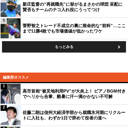
新庄監督の“再就職先”に挙がるまさかの球団 采配に
賛否もチームのテコ入れ役にうってつけ
5
菅野智之トレード不成立の裏に致命的な“前科”…ここ
まで11勝4敗でも市場価値が低かったワケ
もっとみる
編集部オススメ
1
高市首相“被災地利用PV”が大炎上！ ピアノBGM付き
でヘリから合掌、酷暑に汗一滴かかない不可解
2
佐藤二朗は信州大経済学部から就職氷河期にリクルー
トに入社も、わずか1日で辞めて役者の道へ