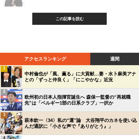
この記事を読む
アクセスランキング
週間
1
中村倫也が「風、薫る」に大貢献…妻・水卜麻美アナ
との「ずっと仲良く」「にこやかな」近況
2
欧州初の日本人指揮官誕生へ 森保一監督の“再就職
先”は「ベルギー1部の日系クラブ」一択か
3
萩本欽一〈34〉私の“運”論 大谷翔平のカネを使い込
んだ通訳に「小さな声で『ありがとう』」
4