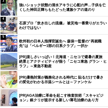
3
強いショック状態の清水アキラに心配の声…子供を亡
くした神田正輝らもたどった遺族ケアの道のり
4
石原プロ「炊き出しの流儀」 被災地一番乗りがエラい
わけではない
5
欧州初の日本人指揮官誕生へ 森保一監督の“再就職
先”は「ベルギー1部の日系クラブ」一択か
[PR]楽しさいっぱい！北海道・ニセコで避暑の夏旅
絶景とアクティビティが揃う「ニセコ東急 グラン・ヒ
ラフ」～東急不動産
[PR]暑熱対策が義務化される時代に 貼るだけで暑さ
の変化がわかる示温シールとは～ファンケル
[PR]AGA治療に革命を起こす検査技術「スキャビジ
ョン」銀クリが提示する新しい薄毛治療のあり方