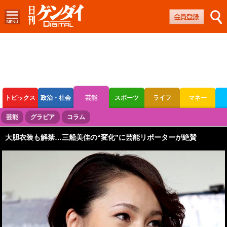
トピックス
政治・社会
芸能
スポーツ
ライフ
マネー
ボートレース
競輪
オートレース
芸能
グラビア
コラム
大胆衣装も解禁…三船美佳の“変化”に芸能リポーターが絶賛