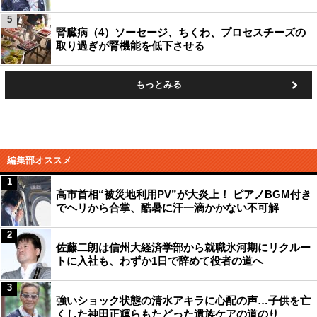
5
腎臓病（4）ソーセージ、ちくわ、プロセスチーズの
取り過ぎが腎機能を低下させる
もっとみる
編集部オススメ
1
高市首相“被災地利用PV”が大炎上！ ピアノBGM付き
でヘリから合掌、酷暑に汗一滴かかない不可解
2
佐藤二朗は信州大経済学部から就職氷河期にリクルー
トに入社も、わずか1日で辞めて役者の道へ
3
強いショック状態の清水アキラに心配の声…子供を亡
くした神田正輝らもたどった遺族ケアの道のり