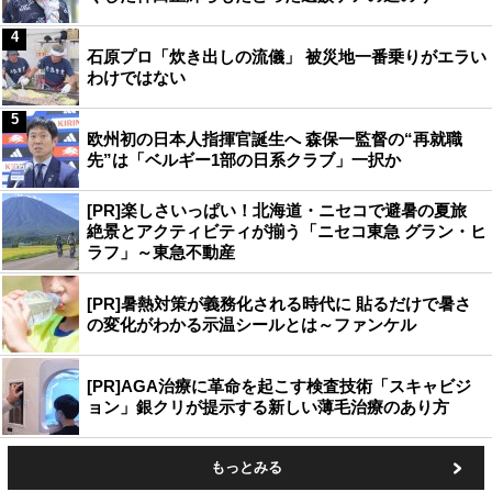
4
石原プロ「炊き出しの流儀」 被災地一番乗りがエラい
わけではない
5
欧州初の日本人指揮官誕生へ 森保一監督の“再就職
先”は「ベルギー1部の日系クラブ」一択か
[PR]楽しさいっぱい！北海道・ニセコで避暑の夏旅
絶景とアクティビティが揃う「ニセコ東急 グラン・ヒ
ラフ」～東急不動産
[PR]暑熱対策が義務化される時代に 貼るだけで暑さ
の変化がわかる示温シールとは～ファンケル
[PR]AGA治療に革命を起こす検査技術「スキャビジ
ョン」銀クリが提示する新しい薄毛治療のあり方
もっとみる