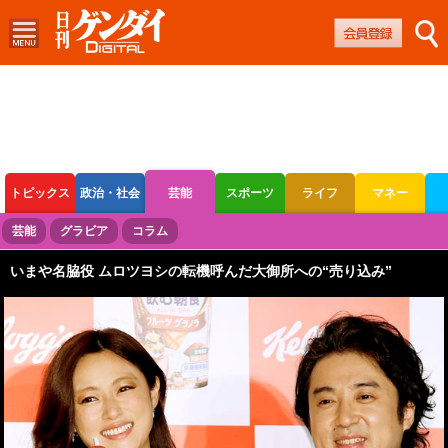
トピックス
政治・社会
芸能
スポーツ
ライフ
マネー
ボートレース
競輪
オートレース
芸能
グラビア
コラム
いまや名脇役 ムロツヨシの転機呼んだ大御所への“売り込み”