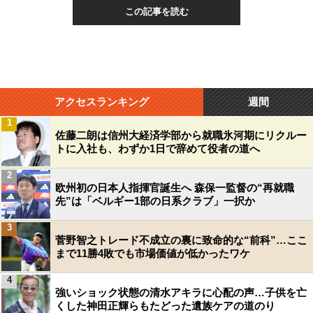
この記事を読む
アクセスランキング
週間
1
佐藤二朗は信州大経済学部から就職氷河期にリクルー
トに入社も、わずか1日で辞めて役者の道へ
2
欧州初の日本人指揮官誕生へ 森保一監督の“再就職
先”は「ベルギー1部の日系クラブ」一択か
3
菅野智之トレード不成立の裏に致命的な“前科”…ここ
まで11勝4敗でも市場価値が低かったワケ
4
強いショック状態の清水アキラに心配の声…子供を亡
くした神田正輝らもたどった遺族ケアの道のり