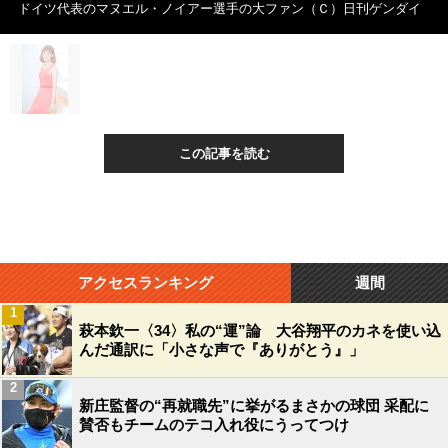
ドイツ代表のマヌエル・ノイアー選手の大ファン（Ｃ）日刊ゲンダイ
この記事を読む
アクセスランキング
週間
1
萩本欽一〈34〉私の“運”論 大谷翔平のカネを使い込
んだ通訳に「小さな声で『ありがとう』」
2
新庄監督の“再就職先”に挙がるまさかの球団 采配に
賛否もチームのテコ入れ役にうってつけ