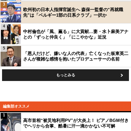
3
欧州初の日本人指揮官誕生へ 森保一監督の“再就職
先”は「ベルギー1部の日系クラブ」一択か
4
中村倫也が「風、薫る」に大貢献…妻・水卜麻美アナ
との「ずっと仲良く」「にこやかな」近況
5
「恩人だけど、嫌いな人の代表」亡くなった板東英二
さんが複雑な感情を抱いたプロデューサーの名前
もっとみる
編集部オススメ
1
高市首相“被災地利用PV”が大炎上！ ピアノBGM付き
でヘリから合掌、酷暑に汗一滴かかない不可解