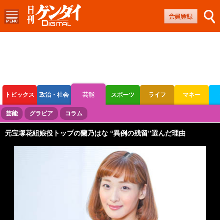
トピックス
政治・社会
芸能
スポーツ
ライフ
マネー
ボートレース
競輪
オートレース
芸能
グラビア
コラム
元宝塚花組娘役トップの蘭乃はな “異例の残留”選んだ理由