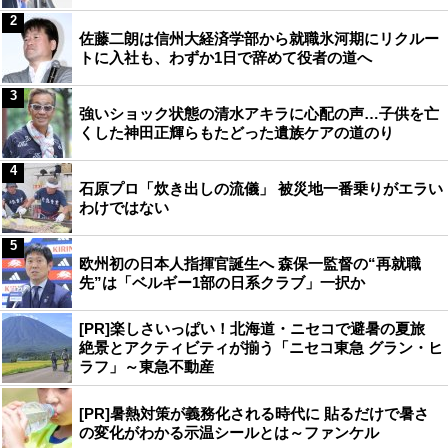
2
佐藤二朗は信州大経済学部から就職氷河期にリクルー
トに入社も、わずか1日で辞めて役者の道へ
3
強いショック状態の清水アキラに心配の声…子供を亡
くした神田正輝らもたどった遺族ケアの道のり
4
石原プロ「炊き出しの流儀」 被災地一番乗りがエラい
わけではない
5
欧州初の日本人指揮官誕生へ 森保一監督の“再就職
先”は「ベルギー1部の日系クラブ」一択か
[PR]楽しさいっぱい！北海道・ニセコで避暑の夏旅
絶景とアクティビティが揃う「ニセコ東急 グラン・ヒ
ラフ」～東急不動産
[PR]暑熱対策が義務化される時代に 貼るだけで暑さ
の変化がわかる示温シールとは～ファンケル