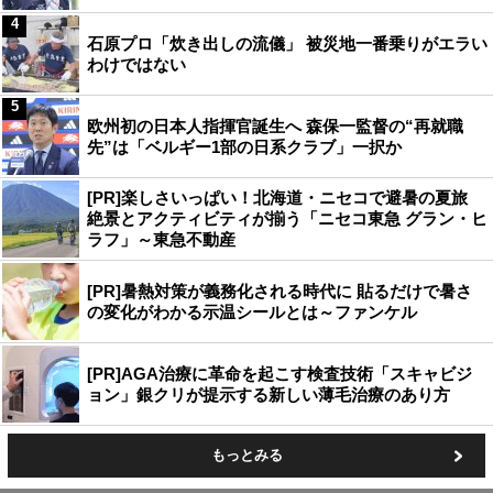
4
石原プロ「炊き出しの流儀」 被災地一番乗りがエラい
わけではない
5
欧州初の日本人指揮官誕生へ 森保一監督の“再就職
先”は「ベルギー1部の日系クラブ」一択か
[PR]楽しさいっぱい！北海道・ニセコで避暑の夏旅
絶景とアクティビティが揃う「ニセコ東急 グラン・ヒ
ラフ」～東急不動産
[PR]暑熱対策が義務化される時代に 貼るだけで暑さ
の変化がわかる示温シールとは～ファンケル
[PR]AGA治療に革命を起こす検査技術「スキャビジ
ョン」銀クリが提示する新しい薄毛治療のあり方
もっとみる