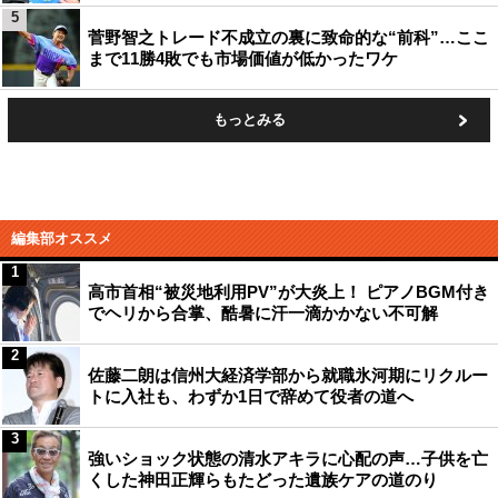
5
菅野智之トレード不成立の裏に致命的な“前科”…ここ
まで11勝4敗でも市場価値が低かったワケ
もっとみる
編集部オススメ
1
高市首相“被災地利用PV”が大炎上！ ピアノBGM付き
でヘリから合掌、酷暑に汗一滴かかない不可解
2
佐藤二朗は信州大経済学部から就職氷河期にリクルー
トに入社も、わずか1日で辞めて役者の道へ
3
強いショック状態の清水アキラに心配の声…子供を亡
くした神田正輝らもたどった遺族ケアの道のり