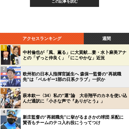
この記事を読む
アクセスランキング
週間
1
中村倫也が「風、薫る」に大貢献…妻・水卜麻美アナ
との「ずっと仲良く」「にこやかな」近況
2
欧州初の日本人指揮官誕生へ 森保一監督の“再就職
先”は「ベルギー1部の日系クラブ」一択か
3
萩本欽一〈34〉私の“運”論 大谷翔平のカネを使い込
んだ通訳に「小さな声で『ありがとう』」
4
新庄監督の“再就職先”に挙がるまさかの球団 采配に
賛否もチームのテコ入れ役にうってつけ