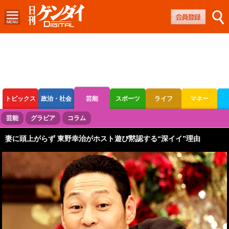
トピックス
政治・社会
芸能
スポーツ
ライフ
マネー
ボートレース
競輪
オートレース
芸能
グラビア
コラム
妻に頭上がらず 東野幸治がホスト遊び黙認する“深イイ”理由