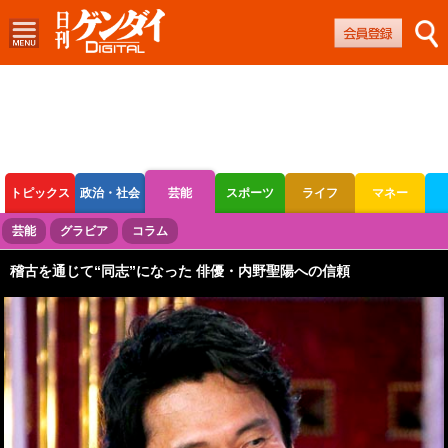
トピックス
政治・社会
芸能
スポーツ
ライフ
マネー
ボートレース
競輪
オートレース
芸能
グラビア
コラム
稽古を通じて“同志”になった 俳優・内野聖陽への信頼