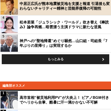
中居正広氏が熊本地震被災地を支援と報道 引退後も変
わらないチャリティー精神と芸能界復帰の可能性
4
松本若菜「ジュラシック・ワールド」吹き替え《棒読
み》論争再燃…暗雲漂う主演ドラマに新たな逆風
5
神戸への“聖地帰還”めぐり騒然…山口組・司組長「7
年ぶりの里帰り」は実現するか
もっとみる
編集部オススメ
1
高市首相“被災地利用PV”が大炎上！ ピアノBGM付き
でヘリから合掌、酷暑に汗一滴かかない不可解