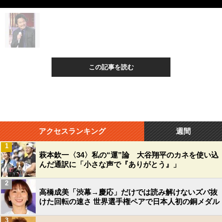
この記事を読む
アクセスランキング
週間
1
萩本欽一〈34〉私の“運”論 大谷翔平のカネを使い込
んだ通訳に「小さな声で『ありがとう』」
2
高橋成美「渋幕→慶応」だけでは読み解けないズバ抜
けた回転の速さ 世界選手権ペアで日本人初の銅メダル
3