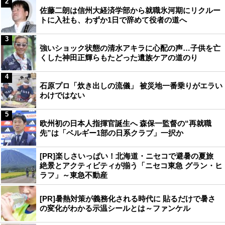
2
佐藤二朗は信州大経済学部から就職氷河期にリクルー
トに入社も、わずか1日で辞めて役者の道へ
3
強いショック状態の清水アキラに心配の声…子供を亡
くした神田正輝らもたどった遺族ケアの道のり
4
石原プロ「炊き出しの流儀」 被災地一番乗りがエラい
わけではない
5
欧州初の日本人指揮官誕生へ 森保一監督の“再就職
先”は「ベルギー1部の日系クラブ」一択か
[PR]楽しさいっぱい！北海道・ニセコで避暑の夏旅
絶景とアクティビティが揃う「ニセコ東急 グラン・ヒ
ラフ」～東急不動産
[PR]暑熱対策が義務化される時代に 貼るだけで暑さ
の変化がわかる示温シールとは～ファンケル